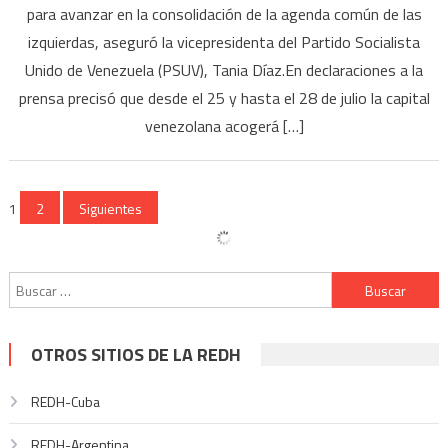
para avanzar en la consolidación de la agenda común de las
izquierdas, aseguró la vicepresidenta del Partido Socialista
Unido de Venezuela (PSUV), Tania Díaz.En declaraciones a la
prensa precisó que desde el 25 y hasta el 28 de julio la capital
venezolana acogerá […]
Navegación
1
2
Siguientes
de
entradas
Buscar:
OTROS SITIOS DE LA REDH
REDH-Cuba
REDH-Argentina