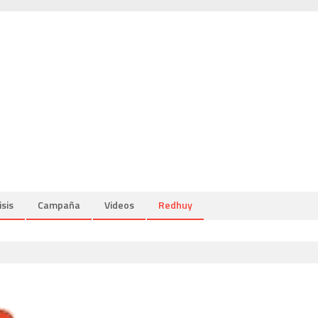
isis
Campaña
Videos
Redhuy