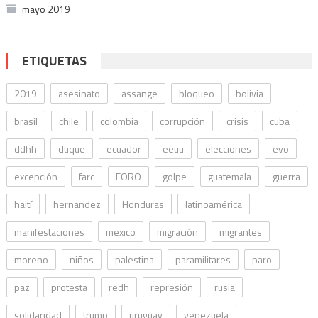
mayo 2019
ETIQUETAS
2019
asesinato
assange
bloqueo
bolivia
brasil
chile
colombia
corrupción
crisis
cuba
ddhh
duque
ecuador
eeuu
elecciones
evo
excepción
farc
FORO
golpe
guatemala
guerra
haití
hernandez
Honduras
latinoamérica
manifestaciones
mexico
migración
migrantes
moreno
niños
palestina
paramilitares
paro
paz
protesta
redh
represión
rusia
solidaridad
trump
uruguay
venezuela