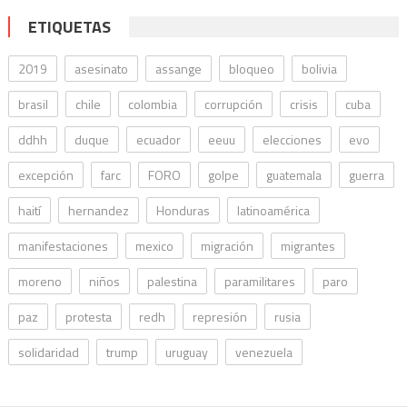
ETIQUETAS
2019
asesinato
assange
bloqueo
bolivia
brasil
chile
colombia
corrupción
crisis
cuba
ddhh
duque
ecuador
eeuu
elecciones
evo
excepción
farc
FORO
golpe
guatemala
guerra
haití
hernandez
Honduras
latinoamérica
manifestaciones
mexico
migración
migrantes
moreno
niños
palestina
paramilitares
paro
paz
protesta
redh
represión
rusia
solidaridad
trump
uruguay
venezuela