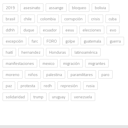
2019
asesinato
assange
bloqueo
bolivia
brasil
chile
colombia
corrupción
crisis
cuba
ddhh
duque
ecuador
eeuu
elecciones
evo
excepción
farc
FORO
golpe
guatemala
guerra
haití
hernandez
Honduras
latinoamérica
manifestaciones
mexico
migración
migrantes
moreno
niños
palestina
paramilitares
paro
paz
protesta
redh
represión
rusia
solidaridad
trump
uruguay
venezuela