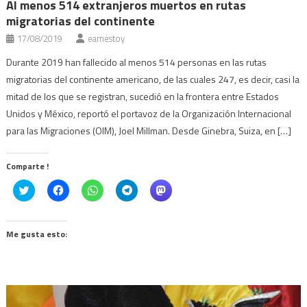
Al menos 514 extranjeros muertos en rutas
migratorias del continente
17/08/2019
eamestoy
Durante 2019 han fallecido al menos 514 personas en las rutas
migratorias del continente americano, de las cuales 247, es decir, casi la
mitad de los que se registran, sucedió en la frontera entre Estados
Unidos y México, reportó el portavoz de la Organización Internacional
para las Migraciones (OIM), Joel Millman. Desde Ginebra, Suiza, en […]
Comparte !
Click
Haz
Haz
Haz
Haz
to
clic
clic
clic
clic
share
para
para
para
para
on
compartir
compartir
compartir
compartir
Twitter
en
en
en
en
(Se
Facebook
WhatsApp
Telegram
Mastodon
Me gusta esto:
abre
(Se
(Se
(Se
(Se
en
abre
abre
abre
abre
una
en
en
en
en
ventana
una
una
una
una
nueva)
ventana
ventana
ventana
ventana
nueva)
nueva)
nueva)
nueva)