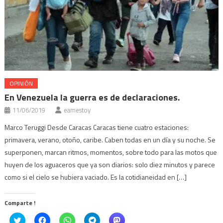
OPINIÓN
En Venezuela la guerra es de declaraciones.
11/06/2019
eamestoy
Marco Teruggi Desde Caracas Caracas tiene cuatro estaciones:
primavera, verano, otoño, caribe. Caben todas en un día y su noche. Se
superponen, marcan ritmos, momentos, sobre todo para las motos que
huyen de los aguaceros que ya son diarios: solo diez minutos y parece
como si el cielo se hubiera vaciado. Es la cotidianeidad en […]
Comparte !
Click
Haz
Haz
Haz
Haz