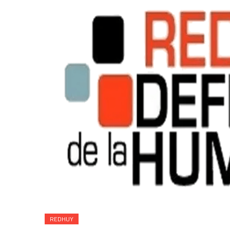
¡Basta de genocidio contra el puebl
REDHUY