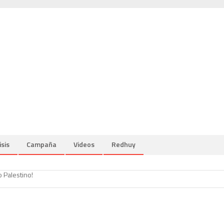
isis
Campaña
Videos
Redhuy
o como el pico del Naiguatá
o Palestino!
rogreso o herramienta de colonización?
o como el pico del Naiguatá