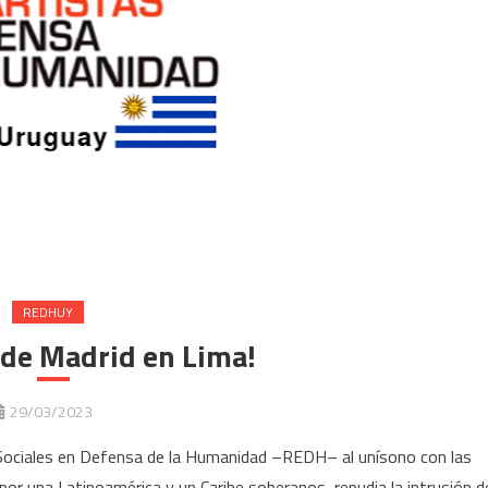
REDHUY
 de Madrid en Lima!
29/03/2023
 Sociales en Defensa de la Humanidad –REDH– al unísono con las
n por una Latinoamérica y un Caribe soberanos, repudia la intrusión d