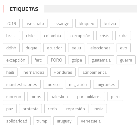
ETIQUETAS
2019
asesinato
assange
bloqueo
bolivia
brasil
chile
colombia
corrupción
crisis
cuba
ddhh
duque
ecuador
eeuu
elecciones
evo
excepción
farc
FORO
golpe
guatemala
guerra
haití
hernandez
Honduras
latinoamérica
manifestaciones
mexico
migración
migrantes
moreno
niños
palestina
paramilitares
paro
paz
protesta
redh
represión
rusia
solidaridad
trump
uruguay
venezuela