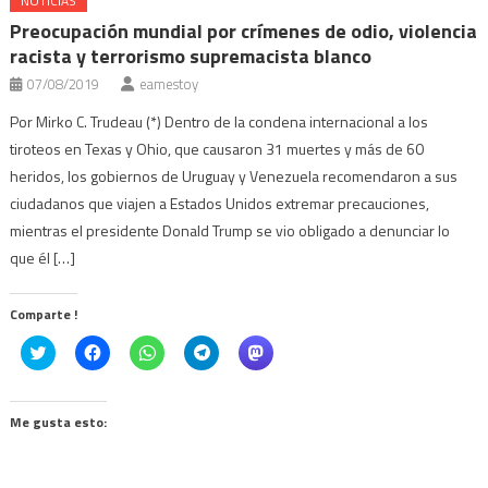
NOTICIAS
Preocupación mundial por crímenes de odio, violencia
racista y terrorismo supremacista blanco
07/08/2019
eamestoy
Por Mirko C. Trudeau (*) Dentro de la condena internacional a los
tiroteos en Texas y Ohio, que causaron 31 muertes y más de 60
heridos, los gobiernos de Uruguay y Venezuela recomendaron a sus
ciudadanos que viajen a Estados Unidos extremar precauciones,
mientras el presidente Donald Trump se vio obligado a denunciar lo
que él […]
Comparte !
Click
Haz
Haz
Haz
Haz
to
clic
clic
clic
clic
share
para
para
para
para
on
compartir
compartir
compartir
compartir
Twitter
en
en
en
en
(Se
Facebook
WhatsApp
Telegram
Mastodon
Me gusta esto:
abre
(Se
(Se
(Se
(Se
en
abre
abre
abre
abre
una
en
en
en
en
ventana
una
una
una
una