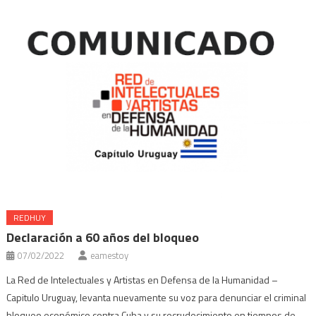
nueva)
ventana
ventana
ventana
ventana
nueva)
nueva)
nueva)
nueva)
REDHUY
Declaración a 60 años del bloqueo
07/02/2022
eamestoy
La Red de Intelectuales y Artistas en Defensa de la Humanidad –
Capitulo Uruguay, levanta nuevamente su voz para denunciar el criminal
bloqueo económico contra Cuba y su recrudecimiento en tiempos de