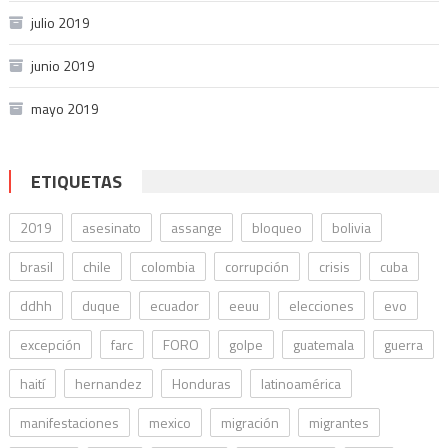
julio 2019
junio 2019
mayo 2019
ETIQUETAS
2019
asesinato
assange
bloqueo
bolivia
brasil
chile
colombia
corrupción
crisis
cuba
ddhh
duque
ecuador
eeuu
elecciones
evo
excepción
farc
FORO
golpe
guatemala
guerra
haití
hernandez
Honduras
latinoamérica
manifestaciones
mexico
migración
migrantes