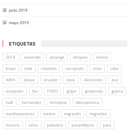
junio 2019
mayo 2019
ETIQUETAS
2019
asesinato
assange
bloqueo
bolivia
brasil
chile
colombia
corrupción
crisis
cuba
ddhh
duque
ecuador
eeuu
elecciones
evo
excepción
farc
FORO
golpe
guatemala
guerra
haití
hernandez
Honduras
latinoamérica
manifestaciones
mexico
migración
migrantes
moreno
niños
palestina
paramilitares
paro