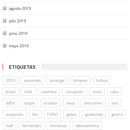
agosto 2019
julio 2019
junio 2019
mayo 2019
ETIQUETAS
2019
asesinato
assange
bloqueo
bolivia
brasil
chile
colombia
corrupción
crisis
cuba
ddhh
duque
ecuador
eeuu
elecciones
evo
excepción
farc
FORO
golpe
guatemala
guerra
haití
hernandez
Honduras
latinoamérica