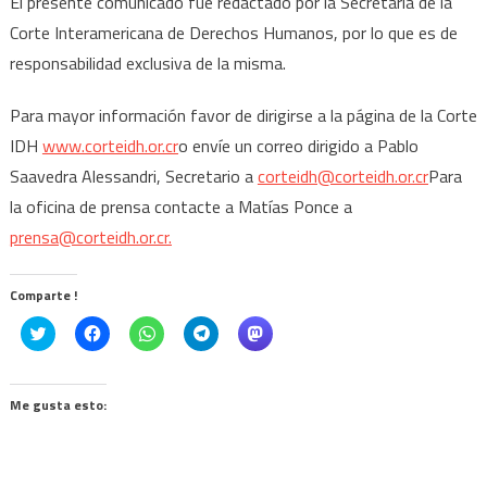
El presente comunicado fue redactado por la Secretaría de la
Corte Interamericana de Derechos Humanos, por lo que es de
responsabilidad exclusiva de la misma.
Para mayor información favor de dirigirse a la página de la Corte
IDH
www.corteidh.or.cr
o envíe un correo dirigido a Pablo
Saavedra Alessandri, Secretario a
corteidh@corteidh.or.cr
Para
la oficina de prensa contacte a Matías Ponce a
prensa@corteidh.or.cr
.
Comparte !
Click
Haz
Haz
Haz
Haz
to
clic
clic
clic
clic
share
para
para
para
para
on
compartir
compartir
compartir
compartir
Twitter
en
en
en
en
(Se
Facebook
WhatsApp
Telegram
Mastodon
Me gusta esto:
abre
(Se
(Se
(Se
(Se
en
abre
abre
abre
abre
una
en
en
en
en
ventana
una
una
una
una
nueva)
ventana
ventana
ventana
ventana
nueva)
nueva)
nueva)
nueva)