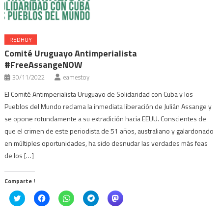
REDHUY
Comité Uruguayo Antimperialista
#FreeAssangeNOW
30/11/2022
eamestoy
El Comité Antimperialista Uruguayo de Solidaridad con Cuba y los
Pueblos del Mundo reclama la inmediata liberación de Julián Assange y
se opone rotundamente a su extradición hacia EEUU. Conscientes de
que el crimen de este periodista de 51 años, australiano y galardonado
en múltiples oportunidades, ha sido desnudar las verdades más feas
de los […]
Comparte !
Click
Haz
Haz
Haz
Haz
to
clic
clic
clic
clic
share
para
para
para
para
on
compartir
compartir
compartir
compartir