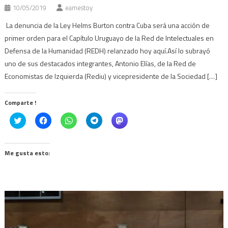
10/05/2019
eamestoy
La denuncia de la Ley Helms Burton contra Cuba será una acción de
primer orden para el Capítulo Uruguayo de la Red de Intelectuales en
Defensa de la Humanidad (REDH) relanzado hoy aquí.Así lo subrayó
uno de sus destacados integrantes, Antonio Elías, de la Red de
Economistas de Izquierda (Rediu) y vicepresidente de la Sociedad […]
Comparte !
Click
Haz
Haz
Haz
Haz
to
clic
clic
clic
clic
share
para
para
para
para
on
compartir
compartir
compartir
compartir
Twitter
en
en
en
en
(Se
Facebook
WhatsApp
Telegram
Mastodon
Me gusta esto:
abre
(Se
(Se
(Se
(Se
en
abre
abre
abre
abre
una
en
en
en
en
ventana
una
una
una
una
nueva)
ventana
ventana
ventana
ventana
nueva)
nueva)
nueva)
nueva)