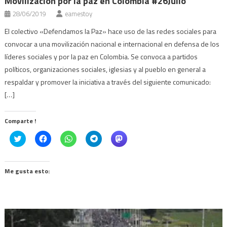
Movilización por la paz en Colombia #26Julio
28/06/2019
eamestoy
El colectivo «Defendamos la Paz» hace uso de las redes sociales para
convocar a una movilización nacional e internacional en defensa de los
líderes sociales y por la paz en Colombia. Se convoca a partidos
políticos, organizaciones sociales, iglesias y al pueblo en general a
respaldar y promover la iniciativa a través del siguiente comunicado:
[…]
Comparte !
Click
Haz
Haz
Haz
Haz
to
clic
clic
clic
clic
share
para
para
para
para
on
compartir
compartir
compartir
compartir
Twitter
en
en
en
en
(Se
Facebook
WhatsApp
Telegram
Mastodon
Me gusta esto:
abre
(Se
(Se
(Se
(Se
en
abre
abre
abre
abre
una
en
en
en
en
ventana
una
una
una
una
nueva)
ventana
ventana
ventana
ventana
nueva)
nueva)
nueva)
nueva)