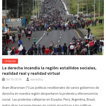
OPINIÓN
La derecha incendia la región: estallidos sociales,
realidad real y realidad virtual
09/10/2019
eamestoy
Aram Aharonian (*) Las politicas neoliberales de varios gobiernos de
derecha en nuestra región despertaron la protesta y efervescencia
social. Las protestas callejeras en Ecuador, Perú, Argentina, Brasil,
entre otras naciones tienen en común el rechazo a las políticas