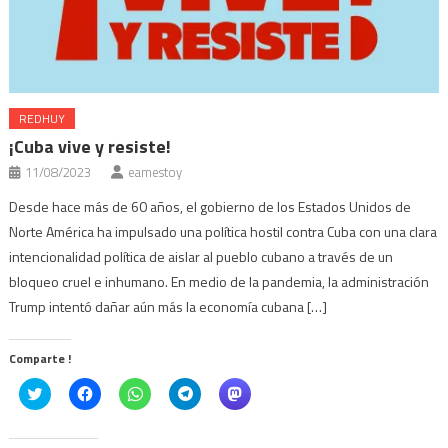
REDHUY
¡Cuba vive y resiste!
11/08/2023
eamestoy
Desde hace más de 60 años, el gobierno de los Estados Unidos de
Norte América ha impulsado una política hostil contra Cuba con una clara
intencionalidad política de aislar al pueblo cubano a través de un
bloqueo cruel e inhumano. En medio de la pandemia, la administración
Trump intentó dañar aún más la economía cubana […]
Comparte !
Click
Haz
Haz
Haz
Haz
to
clic
clic
clic
clic
share
para
para
para
para
on
compartir
compartir
compartir
compartir
Twitter
en
en
en
en