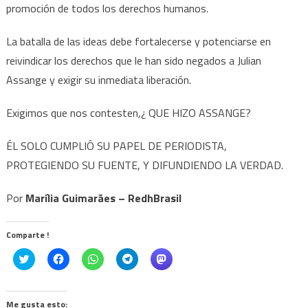
promoción de todos los derechos humanos.
La batalla de las ideas debe fortalecerse y potenciarse en
reivindicar los derechos que le han sido negados a Julian
Assange y exigir su inmediata liberación.
Exigimos que nos contesten,¿ QUE HIZO ASSANGE?
ÉL SOLO CUMPLIÓ SU PAPEL DE PERIODISTA,
PROTEGIENDO SU FUENTE, Y DIFUNDIENDO LA VERDAD.
Por
Marília Guimarães – RedhBrasil
Comparte !
Click
Haz
Haz
Haz
Haz
to
clic
clic
clic
clic
share
para
para
para
para
on
compartir
compartir
compartir
compartir
Twitter
en
en
en
en
(Se
Facebook
WhatsApp
Telegram
Mastodon
Me gusta esto: