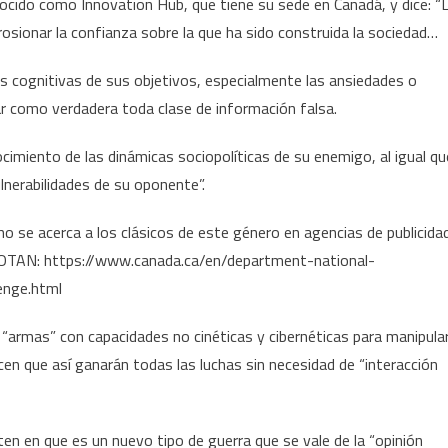
ocido como Innovation Hub, que tiene su sede en Canadá, y dice: “
rosionar la confianza sobre la que ha sido construida la sociedad…
es cognitivas de sus objetivos, especialmente las ansiedades o
ar como verdadera toda clase de información falsa.
cimiento de las dinámicas sociopolíticas de su enemigo, al igual qu
lnerabilidades de su oponente”.
o se acerca a los clásicos de este género en agencias de publicida
a OTAN: https://www.canada.ca/en/department-national-
enge.html
 “armas” con capacidades no cinéticas y cibernéticas para manipula
Dicen que así ganarán todas las luchas sin necesidad de “interacción
en en que es un nuevo tipo de guerra que se vale de la “opinión