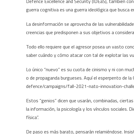
Defence Excellence and Security (IDEaS), también con
guerra cognitiva es una guerra ideológica que busca e
La desinformación se aprovecha de las vulnerabilidad
creencias que predisponen a sus objetivos a consider
Todo ello requiere que el agresor posea un vasto cono
saber cuándo y cómo atacar con tal de explotar las vu
Lo único “nuevo” es su cuota de cinismo y ni con much
o de propaganda burgueses. Aquí el esperpento de l
defence/campaigns/fall-2021-nato-innovation-chall
Estos “genios” dicen que usarán, combinadas, ciertas
la información, la psicología y los vínculos sociales. 
física”.
De paso es más barato, pensarán relamiéndose. Insist