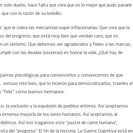
solo dueño, hace falta que crea que es lo mejor que pudo pasarle
ue con la razón de su bolsillo.
” que le cobra las mercancías super inflacionarias. Que crea que la
so del progreso; que está muy bien que vendan caro; que es
al ni un céntimo. Que debemos ser agradecidos y fieles a las marcas,
mplir con las deudas (usureras) es honrar la vida. ¿Qué hay de
uerras psicológicas para convencerlos y convencernos de que
estuvo rete bien, que lo hicieron para democratizarlos, traerles el
o “feliz” como buenos hermanos.
to, la exclusión y la expulsión de pueblos enteros. Así aceptamos
la inmensa mayoría de los seres humanos. Así aceptamos al
ediáticos. Así nos tragamos este “pastel de carne humana”,
sta del “progreso”. El fin de la historia. La Guerra Cognitiva está en