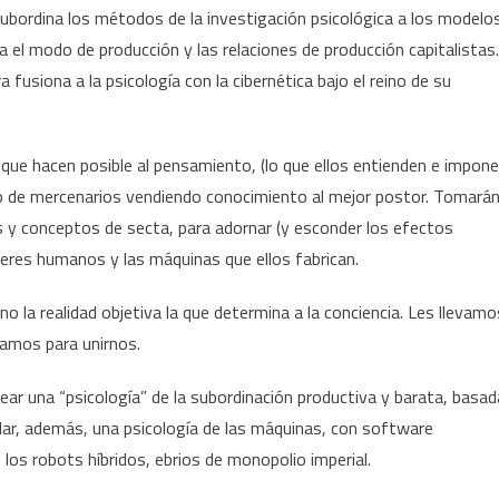
bordina los métodos de la investigación psicológica a los modelo
el modo de producción y las relaciones de producción capitalistas.
fusiona a la psicología con la cibernética bajo el reino de su
que hacen posible al pensamiento, (lo que ellos entienden e impon
o de mercenarios vendiendo conocimiento al mejor postor. Tomará
s y conceptos de secta, para adornar (y esconder los efectos
 seres humanos y las máquinas que ellos fabrican.
ino la realidad objetiva la que determina a la conciencia. Les llevamo
hamos para unirnos.
ar una “psicología” de la subordinación productiva y barata, basad
ollar, además, una psicología de las máquinas, con software
de los robots híbridos, ebrios de monopolio imperial.