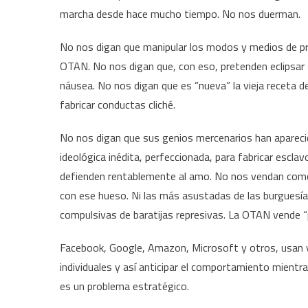
marcha desde hace mucho tiempo. No nos duerman.
No nos digan que manipular los modos y medios de pr
OTAN. No nos digan que, con eso, pretenden eclipsar 
náusea. No nos digan que es “nueva” la vieja receta d
fabricar conductas cliché.
No nos digan que sus genios mercenarios han apareci
ideológica inédita, perfeccionada, para fabricar esclav
defienden rentablemente al amo. No nos vendan como “n
con ese hueso. Ni las más asustadas de las burguesí
compulsivas de baratijas represivas. La OTAN vende “
Facebook, Google, Amazon, Microsoft y otros, usan y 
individuales y así anticipar el comportamiento mient
es un problema estratégico.