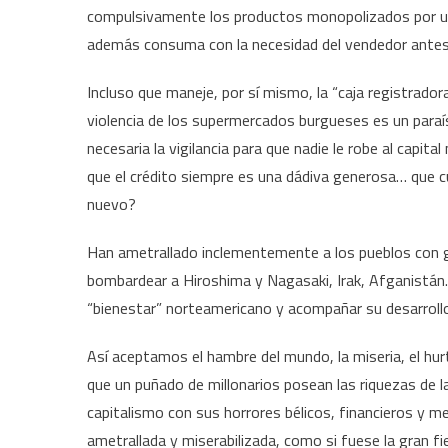
compulsivamente los productos monopolizados por un 
además consuma con la necesidad del vendedor antes q
Incluso que maneje, por sí mismo, la “caja registradora
violencia de los supermercados burgueses es un paraí
necesaria la vigilancia para que nadie le robe al capit
que el crédito siempre es una dádiva generosa… que cu
nuevo?
Han ametrallado inclementemente a los pueblos con g
bombardear a Hiroshima y Nagasaki, Irak, Afganistán… 
“bienestar” norteamericano y acompañar su desarroll
Así aceptamos el hambre del mundo, la miseria, el hur
que un puñado de millonarios posean las riquezas de 
capitalismo con sus horrores bélicos, financieros y m
ametrallada y miserabilizada, como si fuese la gran fie