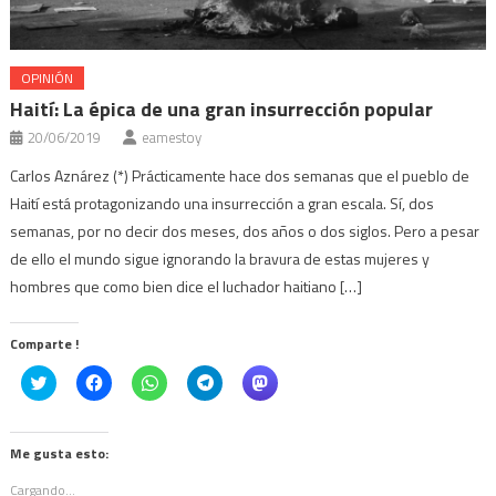
OPINIÓN
Haití: La épica de una gran insurrección popular
20/06/2019
eamestoy
Carlos Aznárez (*) Prácticamente hace dos semanas que el pueblo de
Haití está protagonizando una insurrección a gran escala. Sí, dos
semanas, por no decir dos meses, dos años o dos siglos. Pero a pesar
de ello el mundo sigue ignorando la bravura de estas mujeres y
hombres que como bien dice el luchador haitiano […]
Comparte !
Click
Haz
Haz
Haz
Haz
to
clic
clic
clic
clic
share
para
para
para
para
on
compartir
compartir
compartir
compartir
Twitter
en
en
en
en
(Se
Facebook
WhatsApp
Telegram
Mastodon
Me gusta esto:
abre
(Se
(Se
(Se
(Se
en
abre
abre
abre
abre
Cargando...
una
en
en
en
en