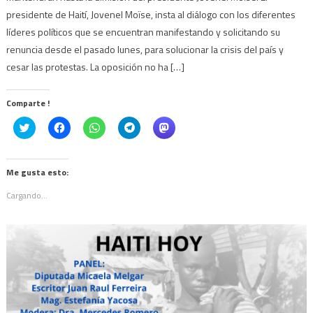
presidente de Haití, Jovenel Moïse, insta al diálogo con los diferentes
líderes políticos que se encuentran manifestando y solicitando su
renuncia desde el pasado lunes, para solucionar la crisis del país y
cesar las protestas. La oposición no ha […]
Comparte !
Click
Haz
Haz
Haz
Haz
to
clic
clic
clic
clic
share
para
para
para
para
on
compartir
compartir
compartir
compartir
Twitter
en
en
en
en
(Se
Facebook
WhatsApp
Telegram
Mastodon
Me gusta esto:
abre
(Se
(Se
(Se
(Se
en
abre
abre
abre
abre
Cargando...
una
en
en
en
en
ventana
una
una
una
una
nueva)
ventana
ventana
ventana
ventana
nueva)
nueva)
nueva)
nueva)