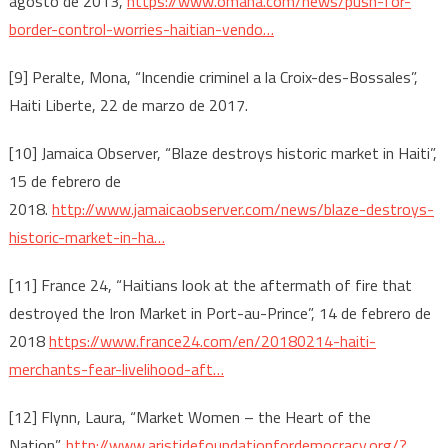
agosto de 2013,
https://www.omaha.com/news/push-for-
border-control-worries-haitian-vendo…
[9] Peralte, Mona, “Incendie criminel a la Croix-des-Bossales”,
Haiti Liberte, 22 de marzo de 2017.
[10] Jamaica Observer, “Blaze destroys historic market in Haiti”,
15 de febrero de
2018.
http://www.jamaicaobserver.com/news/blaze-destroys-
historic-market-in-ha…
[11] France 24, “Haitians look at the aftermath of fire that
destroyed the Iron Market in Port-au-Prince”, 14 de febrero de
2018
https://www.france24.com/en/20180214-haiti-
merchants-fear-livelihood-aft…
[12] Flynn, Laura, “Market Women – the Heart of the
Nation”,
http://www.aristidefoundationfordemocracy.org/?