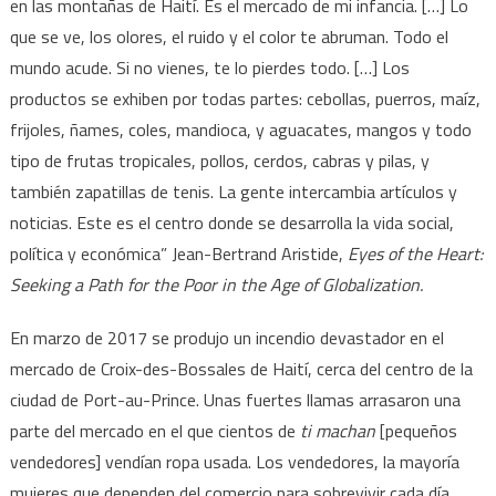
en las montañas de Haití. Es el mercado de mi infancia. […] Lo
que se ve, los olores, el ruido y el color te abruman. Todo el
mundo acude. Si no vienes, te lo pierdes todo. […] Los
productos se exhiben por todas partes: cebollas, puerros, maíz,
frijoles, ñames, coles, mandioca, y aguacates, mangos y todo
tipo de frutas tropicales, pollos, cerdos, cabras y pilas, y
también zapatillas de tenis. La gente intercambia artículos y
noticias. Este es el centro donde se desarrolla la vida social,
política y económica” Jean-Bertrand Aristide,
Eyes of the Heart:
Seeking a Path for the Poor in the Age of Globalization.
En marzo de 2017 se produjo un incendio devastador en el
mercado de Croix-des-Bossales de Haití, cerca del centro de la
ciudad de Port-au-Prince. Unas fuertes llamas arrasaron una
parte del mercado en el que cientos de
ti machan
[pequeños
vendedores] vendían ropa usada. Los vendedores, la mayoría
mujeres que dependen del comercio para sobrevivir cada día,