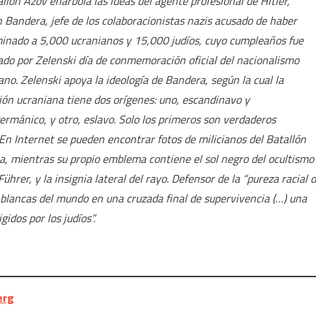
allón Azov enarbola las ideas del agente profesional de Hitler,
 Bandera, jefe de los colaboracionistas nazis acusado de haber
inado a 5,000 ucranianos y 15,000 judíos, cuyo cumpleaños fue
ado por Zelenski día de conmemoración oficial del nacionalismo
ano. Zelenski apoya la ideología de Bandera, según la cual la
ión ucraniana tiene dos orígenes: uno, escandinavo y
ermánico, y otro, eslavo. Solo los primeros son verdaderos
En Internet se pueden encontrar fotos de milicianos del Batallón
a, mientras su propio emblema contiene el sol negro del ocultismo
Führer, y la insignia lateral del rayo. Defensor de la “pureza racial 
as blancas del mundo en una cruzada final de supervivencia (…) una
dos por los judíos”.
erg