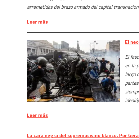
arremetidas del brazo armado del capital transnacion
Leer más
El ne
El fas
en la 
largo 
partes
siempr
ideoló
Leer más
La cara negra del supremacismo blanco. Por Geral