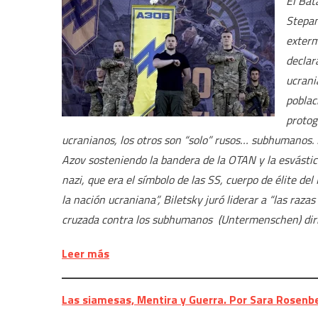
El Bat
Stepan
exterm
declar
ucrani
poblac
protog
ucranianos, los otros son “solo” rusos… subhumanos. 
Azov sosteniendo la bandera de la OTAN y la esvástic
nazi, que era el símbolo de las SS, cuerpo de élite del 
la nación ucraniana”, Biletsky juró liderar a “las raz
cruzada contra los subhumanos (Untermenschen) dirigi
Leer más
Las siamesas, Mentira y Guerra. Por Sara Rosenb