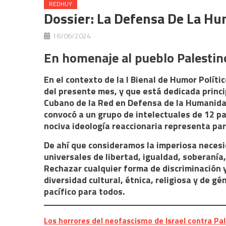
REDHUY
Dossier: La Defensa De La H
16/06/2024
En homenaje al pueblo Palestin
En el contexto de la I Bienal de Humor Políti
del presente mes, y que está dedicada princi
Cubano de la Red en Defensa de la Humanidad 
convocó a un grupo de intelectuales de 12 p
nociva ideología reaccionaria representa pa
De ahí que consideramos la imperiosa neces
universales de libertad, igualdad, soberanía
Rechazar cualquier forma de discriminación y 
diversidad cultural, étnica, religiosa y de g
pacífico para todos.
Los horrores del neofascismo de Israel contra Pal