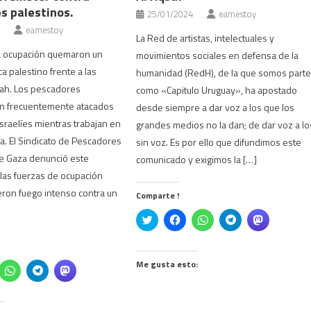
s palestinos.
25/01/2024
eamestoy
eamestoy
La Red de artistas, intelectuales y
la ocupación quemaron un
movimientos sociales en defensa de la
a palestino frente a las
humanidad (RedH), de la que somos part
fah. Los pescadores
como «Capitulo Uruguay», ha apostado
on frecuentemente atacados
desde siempre a dar voz a los que los
israelíes mientras trabajan en
grandes medios no la dan; de dar voz a lo
a. El Sindicato de Pescadores
sin voz. Es por ello que difundimos este
de Gaza denunció este
comunicado y exigimos la […]
las fuerzas de ocupación
ieron fuego intenso contra un
Comparte !
Click
Haz
Haz
Haz
Haz
to
clic
clic
clic
clic
share
para
para
para
para
on
compartir
compartir
compartir
compartir
Twitter
en
en
en
en
(Se
Facebook
WhatsApp
Telegram
Mastodon
Me gusta esto:
z
Haz
Haz
Haz
abre
(Se
(Se
(Se
(Se
c
clic
clic
clic
en
abre
abre
abre
abre
ra
para
para
para
una
en
en
en
en
mpartir
compartir
compartir
compartir
ventana
una
una
una
una
en
en
en
nueva)
ventana
ventana
ventana
ventana