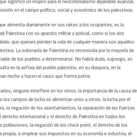
e significó un respiro para el neocolonialismo dejándole avanzar,
división en el campo político, social y económico de los palestinos.
 que alimenta diariamente en sus raíces a los ocupantes, es la
d Palestina con su aparato militar y policial, como si los dos
ido, que quienes pierden la vida de cualquier manera son aquellos
alestina. La soberanía de Palestina es reconocida por la mayoría de
ciable de los pueblos a determinarse. No habrá duda, supongo, en
lta en la asfixia del pueblo palestino, en su diaspora, en la
 han hecho y hacen el cauce que forma patria.
ios, ninguno interfiere en los otros, la importancia de la causa de
o los campos de lucha se alimentan unos a otros, la lucha por el
erra, la negación de los asentamientos, la separación de las fuerzas
l derecho internacional y el derecho de Palestina en todos los
 poblaciones, la negación de los check point, el derecho de los
da propia, a emplear sus impuestos en su economía e industria, el