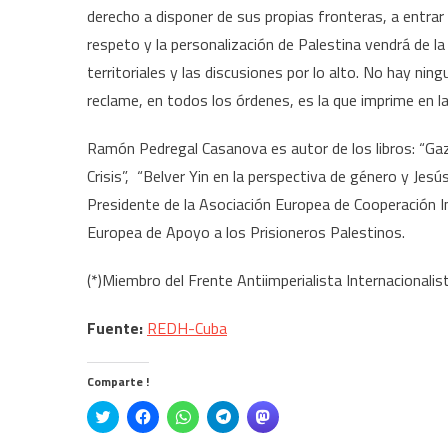
derecho a disponer de sus propias fronteras, a entrar 
respeto y la personalización de Palestina vendrá de la
territoriales y las discusiones por lo alto. No hay nin
reclame, en todos los órdenes, es la que imprime en la
Ramón Pedregal Casanova es autor de los libros: “Gaza 
Crisis”, “Belver Yin en la perspectiva de género y Jesú
Presidente de la Asociación Europea de Cooperación 
Europea de Apoyo a los Prisioneros Palestinos.
(*)Miembro del Frente Antiimperialista Internacionalist
Fuente:
REDH-Cuba
Comparte !
Click
Haz
Haz
Haz
Haz
to
clic
clic
clic
clic
share
para
para
para
para