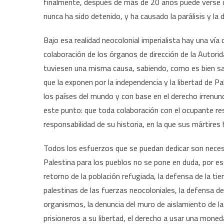
finalmente, después de más de 20 años puede verse qu
nunca ha sido detenido, y ha causado la parálisis y la 
Bajo esa realidad neocolonial imperialista hay una vía
colaboración de los órganos de dirección de la Autorida
tuviesen una misma causa, sabiendo, como es bien sab
que la exponen por la independencia y la libertad de P
los países del mundo y con base en el derecho irrenun
este punto: que toda colaboración con el ocupante resu
responsabilidad de su historia, en la que sus mártires
Todos los esfuerzos que se puedan dedicar son necesar
Palestina para los pueblos no se pone en duda, por es
retorno de la población refugiada, la defensa de la ti
palestinas de las fuerzas neocoloniales, la defensa de
organismos, la denuncia del muro de aislamiento de las
prisioneros a su libertad, el derecho a usar una mone