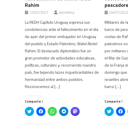
Rahim
pescadore
12/02/2021
eamestoy
24/07/2022
La REDH Capítulo Uruguay expresa sus
Militares de 
condolencias ante el fallecimiento en el día
barco de pesc
de ayer del primer embajador en Uruguay
costas de Ra
del pueblo y Estado Palestino, Walid Abdel
palestinos s
Rahim. El destacado diplomático fue un
por militares 
gran promotor de actividades educativas,
el Mar de Gaz
políticas, culturales y, recorriendo nuestro
de la Franja 
país, fue tejiendo lazos inquebrantables de
domingo que 
hermandad entre ambos pueblos.
israelíes abr
Reconocemos al […]
barco […]
Comparte !
Comparte !
Click
Haz
Haz
Haz
Haz
Click
Ha
to
clic
clic
clic
clic
to
cli
share
para
para
para
para
share
pa
on
compartir
compartir
compartir
compartir
on
co
Twitter
en
en
en
en
Twitter
en