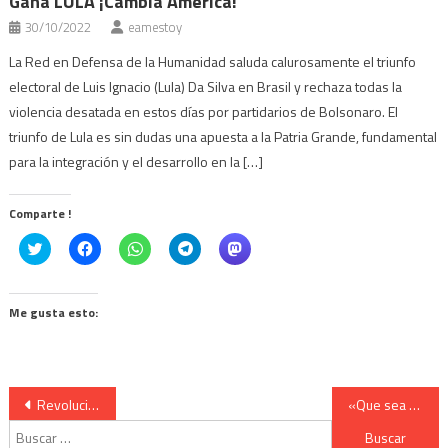
Gana LULA ¡Cambia América!
30/10/2022
eamestoy
La Red en Defensa de la Humanidad saluda calurosamente el triunfo
electoral de Luis Ignacio (Lula) Da Silva en Brasil y rechaza todas la
violencia desatada en estos días por partidarios de Bolsonaro. El
triunfo de Lula es sin dudas una apuesta a la Patria Grande, fundamental
para la integración y el desarrollo en la […]
Comparte !
Click
Haz
Haz
Haz
Haz
to
clic
clic
clic
clic
share
para
para
para
para
on
compartir
compartir
compartir
compartir
Twitter
en
en
en
en
(Se
Facebook
WhatsApp
Telegram
Mastodon
Me gusta esto:
abre
(Se
(Se
(Se
(Se
en
abre
abre
abre
abre
una
en
en
en
en
ventana
una
una
una
una
nueva)
ventana
ventana
ventana
ventana
nueva)
nueva)
nueva)
nueva)
Navegación
Revolución y Antimperialismo: La voz actual de una época.
«Que sea humana la humanidad». Llamamiento a la conciencia del mundo por la Red en Defensa de la Humanidad
Buscar:
de