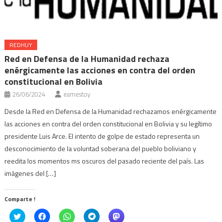
REDHUY
Red en Defensa de la Humanidad rechaza
enérgicamente las acciones en contra del orden
constitucional en Bolivia
26/06/2024
eamestoy
Desde la Red en Defensa de la Humanidad rechazamos enérgicamente
las acciones en contra del orden constitucional en Bolivia y su legítimo
presidente Luis Arce. El intento de golpe de estado representa un
desconocimiento de la voluntad soberana del pueblo boliviano y
reedita los momentos ms oscuros del pasado reciente del país. Las
imágenes del […]
Comparte !
Click
Haz
Haz
Haz
Haz
to
clic
clic
clic
clic