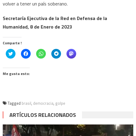
volver a tener un país soberano.
Secretaría Ejecutiva de la Red en Defensa de la
Humanidad, 8 de Enero de 2023
Comparte !
Click
Haz
Haz
Haz
Haz
to
clic
clic
clic
clic
share
para
para
para
para
on
compartir
compartir
compartir
compartir
Twitter
en
en
en
en
(Se
Facebook
WhatsApp
Telegram
Mastodon
Me gusta esto:
abre
(Se
(Se
(Se
(Se
en
abre
abre
abre
abre
una
en
en
en
en
ventana
una
una
una
una
nueva)
ventana
ventana
ventana
ventana
nueva)
nueva)
nueva)
nueva)
Tagged
brasil
,
democracia
,
golpe
ARTÍCULOS RELACIONADOS