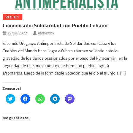
REDHUY
Comunicado: Solidaridad con Pueblo Cubano
29/09/2022
eamestoy
El comité Uruguayo Antimperialista de Solidaridad con Cuba y los
Pueblos del Mundo hace llegar a Cuba su abrazo solidario ante la
gravedad de los daños ocasionados por el paso del Huracán Ian, en la
seguridad de que nuevamente ese hermano pueblo logrará
afrontarlos. Luego de la formidable votación que le dio el triunfo al […]
Comparte !
Click
Haz
Haz
Haz
Haz
to
clic
clic
clic
clic
share
para
para
para
para
on
compartir
compartir
compartir
compartir
Twitter
en
en
en
en
(Se
Facebook
WhatsApp
Telegram
Mastodon
Me gusta esto:
abre
(Se
(Se
(Se
(Se
en
abre
abre
abre
abre
una
en
en
en
en
ventana
una
una
una
una