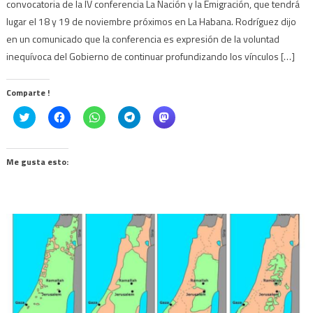
convocatoria de la IV conferencia La Nación y la Emigración, que tendrá
lugar el 18 y 19 de noviembre próximos en La Habana. Rodríguez dijo
en un comunicado que la conferencia es expresión de la voluntad
inequívoca del Gobierno de continuar profundizando los vínculos […]
Comparte !
Click
Haz
Haz
Haz
Haz
to
clic
clic
clic
clic
share
para
para
para
para
on
compartir
compartir
compartir
compartir
Twitter
en
en
en
en
(Se
Facebook
WhatsApp
Telegram
Mastodon
Me gusta esto:
abre
(Se
(Se
(Se
(Se
en
abre
abre
abre
abre
una
en
en
en
en
ventana
una
una
una
una
nueva)
ventana
ventana
ventana
ventana
nueva)
nueva)
nueva)
nueva)