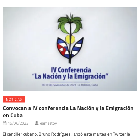
nueva)
ventana
ventana
ventana
ventana
nueva)
nueva)
nueva)
nueva)
NOTICIAS
Convocan a IV conferencia La Nación y la Emigración
en Cuba
15/06/2023
eamestoy
El canciller cubano, Bruno Rodríguez, lanzó este martes en Twitter la