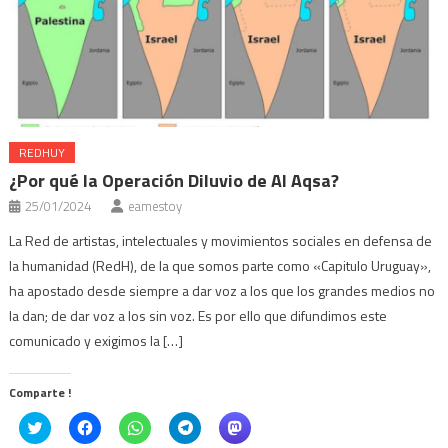
REDHUY
¿Por qué la Operación Diluvio de Al Aqsa?
25/01/2024
eamestoy
La Red de artistas, intelectuales y movimientos sociales en defensa de
la humanidad (RedH), de la que somos parte como «Capitulo Uruguay»,
ha apostado desde siempre a dar voz a los que los grandes medios no
la dan; de dar voz a los sin voz. Es por ello que difundimos este
comunicado y exigimos la […]
Comparte !
Click
Haz
Haz
Haz
Haz
to
clic
clic
clic
clic