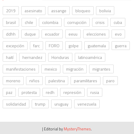
2019
asesinato
assange
bloqueo
bolivia
brasil
chile
colombia
corrupción
crisis
cuba
ddhh
duque
ecuador
eeuu
elecciones
evo
excepción
farc
FORO
golpe
guatemala
guerra
haití
hernandez
Honduras
latinoamérica
manifestaciones
mexico
migración
migrantes
moreno
niños
palestina
paramilitares
paro
paz
protesta
redh
represión
rusia
solidaridad
trump
uruguay
venezuela
|
Editorial by
MysteryThemes
.