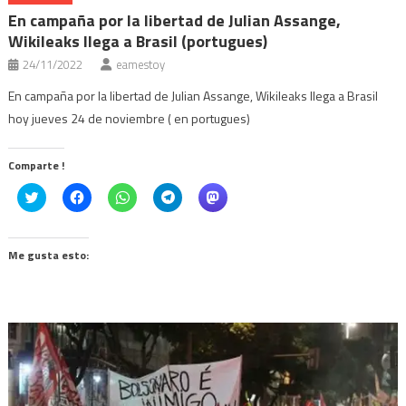
En campaña por la libertad de Julian Assange,
Wikileaks llega a Brasil (portugues)
24/11/2022
eamestoy
En campaña por la libertad de Julian Assange, Wikileaks llega a Brasil
hoy jueves 24 de noviembre ( en portugues)
Comparte !
Click
Haz
Haz
Haz
Haz
to
clic
clic
clic
clic
share
para
para
para
para
on
compartir
compartir
compartir
compartir
Twitter
en
en
en
en
(Se
Facebook
WhatsApp
Telegram
Mastodon
Me gusta esto:
abre
(Se
(Se
(Se
(Se
en
abre
abre
abre
abre
una
en
en
en
en
ventana
una
una
una
una
nueva)
ventana
ventana
ventana
ventana
nueva)
nueva)
nueva)
nueva)