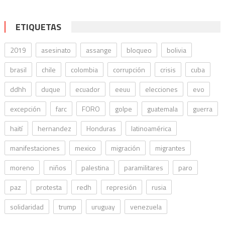
ETIQUETAS
2019
asesinato
assange
bloqueo
bolivia
brasil
chile
colombia
corrupción
crisis
cuba
ddhh
duque
ecuador
eeuu
elecciones
evo
excepción
farc
FORO
golpe
guatemala
guerra
haití
hernandez
Honduras
latinoamérica
manifestaciones
mexico
migración
migrantes
moreno
niños
palestina
paramilitares
paro
paz
protesta
redh
represión
rusia
solidaridad
trump
uruguay
venezuela