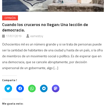
OPINIÓN
Cuando los cruceros no llegan: Una lección de
democracia.
17/07/2019
eamestoy
Ochocientos mil es un número grande y si se trata de personas puede
ser la cantidad de habitantes de una ciudad y hasta de un país, o la cifra
de miembros de un movimiento social o político. Es de esperar que en
una democracia, que se cancele abruptamente, por decisión
unipersonal de un gobernante, algo […]
Comparte !
Click
Haz
Haz
Haz
Haz
to
clic
clic
clic
clic
share
para
para
para
para
on
compartir
compartir
compartir
compartir
Twitter
en
en
en
en
(Se
Facebook
WhatsApp
Telegram
Mastodon
Me gusta esto: