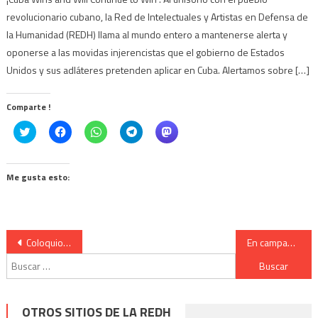
revolucionario cubano, la Red de Intelectuales y Artistas en Defensa de
la Humanidad (REDH) llama al mundo entero a mantenerse alerta y
oponerse a las movidas injerencistas que el gobierno de Estados
Unidos y sus adláteres pretenden aplicar en Cuba. Alertamos sobre […]
Comparte !
Click
Haz
Haz
Haz
Haz
to
clic
clic
clic
clic
share
para
para
para
para
on
compartir
compartir
compartir
compartir
Twitter
en
en
en
en
(Se
Facebook
WhatsApp
Telegram
Mastodon
Me gusta esto:
abre
(Se
(Se
(Se
(Se
en
abre
abre
abre
abre
una
en
en
en
en
ventana
una
una
una
una
nueva)
ventana
ventana
ventana
ventana
nueva)
nueva)
nueva)
nueva)
Navegación
Coloquio de intelectuales uruguayas sobre la cultura cubana
En campaña por la libertad de Julian Assange, Wikileaks llega a Brasil (portugues)
Buscar:
de
entradas
OTROS SITIOS DE LA REDH