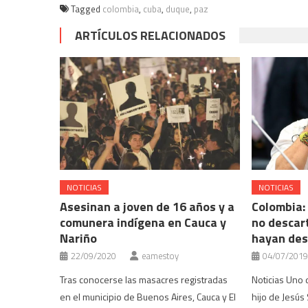
Tagged
colombia
,
cuba
,
duque
,
paz
ARTÍCULOS RELACIONADOS
NOTICIAS
NOTICIAS
Asesinan a joven de 16 años y a
Colombia: 
comunera indígena en Cauca y
no descart
Nariño
hayan des
22/09/2020
eamestoy
04/07/2019
Tras conocerse las masacres registradas
Noticias Uno 
en el municipio de Buenos Aires, Cauca y El
hijo de Jesús