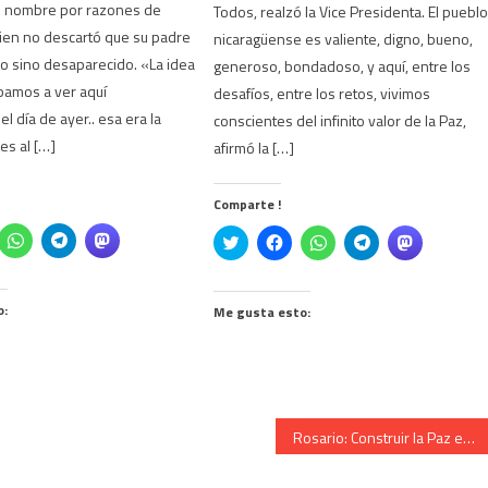
u nombre por razones de
Todos, realzó la Vice Presidenta. El puebl
ien no descartó que su padre
nicaragüense es valiente, digno, bueno,
o sino desaparecido. «La idea
generoso, bondadoso, y aquí, entre los
bamos a ver aquí
desafíos, entre los retos, vivimos
el día de ayer.. esa era la
conscientes del infinito valor de la Paz,
es al […]
afirmó la […]
Comparte !
z
Haz
Haz
Haz
Click
Haz
Haz
Haz
Haz
c
clic
clic
clic
to
clic
clic
clic
clic
ra
para
para
para
share
para
para
para
para
mpartir
compartir
compartir
compartir
on
compartir
compartir
compartir
compartir
en
en
en
Twitter
en
en
en
en
cebook
WhatsApp
Telegram
Mastodon
o:
(Se
Facebook
WhatsApp
Telegram
Mastodon
Me gusta esto:
e
(Se
(Se
(Se
abre
(Se
(Se
(Se
(Se
re
abre
abre
abre
en
abre
abre
abre
abre
en
en
en
una
en
en
en
en
a
una
una
una
ventana
una
una
una
una
ntana
ventana
ventana
ventana
nueva)
ventana
ventana
ventana
ventana
eva)
nueva)
nueva)
nueva)
nueva)
nueva)
nueva)
nueva)
Rosario: Construir la Paz es un oficio cotidiano