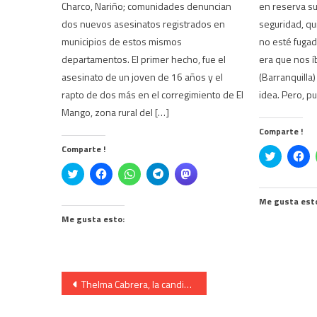
Charco, Nariño; comunidades denuncian
en reserva s
dos nuevos asesinatos registrados en
seguridad, qu
municipios de estos mismos
no esté fugad
departamentos. El primer hecho, fue el
era que nos í
asesinato de un joven de 16 años y el
(Barranquilla) 
rapto de dos más en el corregimiento de El
idea. Pero, pu
Mango, zona rural del […]
Comparte !
Comparte !
Click
Ha
to
cli
Click
Haz
Haz
Haz
Haz
share
pa
to
clic
clic
clic
clic
on
co
share
para
para
para
para
Twitter
en
on
compartir
compartir
compartir
compartir
(Se
Fa
Me gusta est
Twitter
en
en
en
en
abre
(S
(Se
Facebook
WhatsApp
Telegram
Mastodon
Me gusta esto:
en
ab
abre
(Se
(Se
(Se
(Se
una
en
en
abre
abre
abre
abre
ventana
un
una
en
en
en
en
nueva)
ve
ventana
una
una
una
una
nu
nueva)
ventana
ventana
ventana
ventana
nueva)
nueva)
nueva)
nueva)
Navegación
Thelma Cabrera, la candidata que pone rostro al fantasma de los campesinos organizados.
de