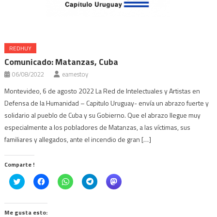
REDHUY
Comunicado: Matanzas, Cuba
06/08/2022
eamestoy
Montevideo, 6 de agosto 2022 La Red de Intelectuales y Artistas en
Defensa de la Humanidad – Capitulo Uruguay- envía un abrazo fuerte y
solidario al pueblo de Cuba y su Gobierno. Que el abrazo llegue muy
especialmente a los pobladores de Matanzas, a las víctimas, sus
familiares y allegados, ante el incendio de gran […]
Comparte !
Click
Haz
Haz
Haz
Haz
to
clic
clic
clic
clic
share
para
para
para
para
on
compartir
compartir
compartir
compartir
Twitter
en
en
en
en
(Se
Facebook
WhatsApp
Telegram
Mastodon
Me gusta esto: