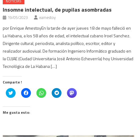
NOTICIAS
Insomne intelectual, de pupilas asombradas
19/05/2023
eamestoy
por Enrique AmestoyEn la tarde de ayer jueves 18 de mayo falleció en
La Habana, a los 58 años de edad, el intelectual cubano Iroel Sanchez.
Dirigente cultural, periodista, analista político, escritor, editor y
realizador audioviual. De formación Ingeniero Informático graduado en
la CUJAE (Ciudad Universitaria José Antonio Echeverría) hoy Universidad
Tecnológica de La Habana […]
Comparte !
Click
Haz
Haz
Haz
Haz
to
clic
clic
clic
clic
share
para
para
para
para
on
compartir
compartir
compartir
compartir
Twitter
en
en
en
en
(Se
Facebook
WhatsApp
Telegram
Mastodon
Me gusta esto:
abre
(Se
(Se
(Se
(Se
en
abre
abre
abre
abre
una
en
en
en
en
ventana
una
una
una
una
nueva)
ventana
ventana
ventana
ventana
nueva)
nueva)
nueva)
nueva)