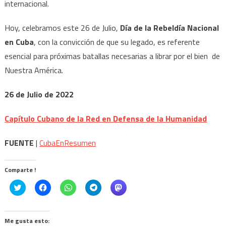
internacional.
Hoy, celebramos este 26 de Julio,
Día de la Rebeldía Nacional
en Cuba
, con la convicción de que su legado, es referente
esencial para próximas batallas necesarias a librar por el bien de
Nuestra América.
26 de Julio de 2022
Capítulo Cubano de la Red en Defensa de la Humanidad
FUENTE
|
CubaEnResumen
Comparte !
Click
Haz
Haz
Haz
Haz
to
clic
clic
clic
clic
share
para
para
para
para
on
compartir
compartir
compartir
compartir
Twitter
en
en
en
en
(Se
Facebook
WhatsApp
Telegram
Mastodon
Me gusta esto:
abre
(Se
(Se
(Se
(Se