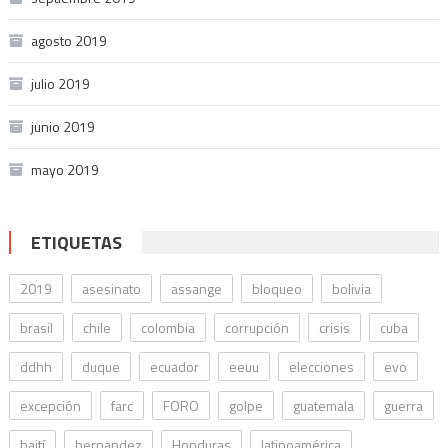
agosto 2019
julio 2019
junio 2019
mayo 2019
ETIQUETAS
2019
asesinato
assange
bloqueo
bolivia
brasil
chile
colombia
corrupción
crisis
cuba
ddhh
duque
ecuador
eeuu
elecciones
evo
excepción
farc
FORO
golpe
guatemala
guerra
haití
hernandez
Honduras
latinoamérica