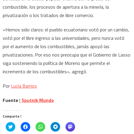
combustible, los procesos de apertura a la minería, la
privatización o los tratados de libre comercio.
«Hemos sido claros: el pueblo ecuatoriano votó por un cambio,
votó por el libre ingreso a las universidades, pero nunca votó
por el aumento de los combustibles, jamás apoyó las
privatizaciones. Por eso nos preocupa que el Gobierno de Lasso
siga sosteniendo la política de Moreno que permite el
incremento de los combustibles», agregó.
Por
Lucía Barrios
Fuente
|
Sputnik Mundo
Comparte !
Click
Haz
Haz
Haz
Haz
to
clic
clic
clic
clic
share
para
para
para
para