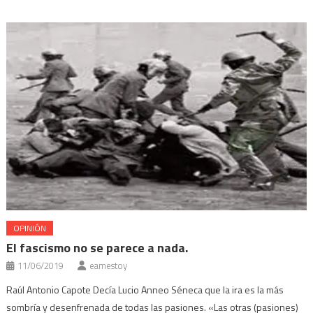
ventana
una
una
una
una
nueva)
ventana
ventana
ventana
ventana
nueva)
nueva)
nueva)
nueva)
OPINIÓN
El fascismo no se parece a nada.
11/06/2019
eamestoy
Raúl Antonio Capote Decía Lucio Anneo Séneca que la ira es la más
sombría y desenfrenada de todas las pasiones. «Las otras (pasiones)