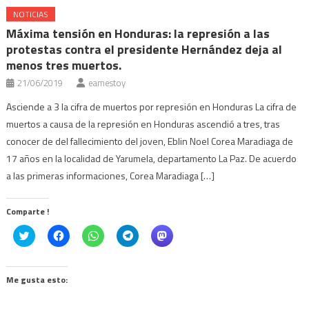
NOTICIAS
Máxima tensión en Honduras: la represión a las
protestas contra el presidente Hernández deja al
menos tres muertos.
21/06/2019
eamestoy
Asciende a 3 la cifra de muertos por represión en Honduras La cifra de
muertos a causa de la represión en Honduras ascendió a tres, tras
conocer de del fallecimiento del joven, Eblin Noel Corea Maradiaga de
17 años en la localidad de Yarumela, departamento La Paz. De acuerdo
a las primeras informaciones, Corea Maradiaga […]
Comparte !
Click
Haz
Haz
Haz
Haz
to
clic
clic
clic
clic
share
para
para
para
para
on
compartir
compartir
compartir
compartir
Twitter
en
en
en
en
(Se
Facebook
WhatsApp
Telegram
Mastodon
Me gusta esto:
abre
(Se
(Se
(Se
(Se
en
abre
abre
abre
abre
una
en
en
en
en