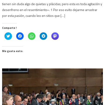
tienen sin duda algo de quietas y plácidas; pero esta es toda agitación y
desenfreno en el resentimiento». 1 Por eso evito dejarme arrastrar
por esta pasión, cuando leo en sitios que […]
Comparte !
Click
Haz
Haz
Haz
Haz
to
clic
clic
clic
clic
share
para
para
para
para
on
compartir
compartir
compartir
compartir
Twitter
en
en
en
en
(Se
Facebook
WhatsApp
Telegram
Mastodon
Me gusta esto:
abre
(Se
(Se
(Se
(Se
en
abre
abre
abre
abre
una
en
en
en
en
ventana
una
una
una
una
nueva)
ventana
ventana
ventana
ventana
nueva)
nueva)
nueva)
nueva)