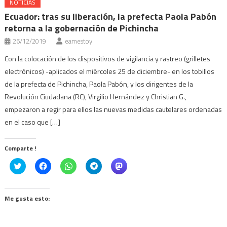
NOTICIAS
Ecuador: tras su liberación, la prefecta Paola Pabón
retorna a la gobernación de Pichincha
26/12/2019
eamestoy
Con la colocación de los dispositivos de vigilancia y rastreo (grilletes
electrónicos) -aplicados el miércoles 25 de diciembre- en los tobillos
de la prefecta de Pichincha, Paola Pabón, y los dirigentes de la
Revolución Ciudadana (RC), Virgilio Hernández y Christian G.,
empezaron a regir para ellos las nuevas medidas cautelares ordenadas
en el caso que […]
Comparte !
Click
Haz
Haz
Haz
Haz
to
clic
clic
clic
clic
share
para
para
para
para
on
compartir
compartir
compartir
compartir
Twitter
en
en
en
en
(Se
Facebook
WhatsApp
Telegram
Mastodon
Me gusta esto:
abre
(Se
(Se
(Se
(Se
en
abre
abre
abre
abre
una
en
en
en
en
ventana
una
una
una
una