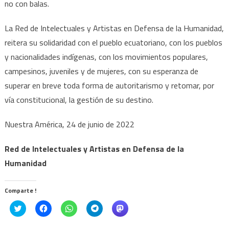
no con balas.
La Red de Intelectuales y Artistas en Defensa de la Humanidad,
reitera su solidaridad con el pueblo ecuatoriano, con los pueblos
y nacionalidades indígenas, con los movimientos populares,
campesinos, juveniles y de mujeres, con su esperanza de
superar en breve toda forma de autoritarismo y retomar, por
vía constitucional, la gestión de su destino.
Nuestra América, 24 de junio de 2022
Red de Intelectuales y Artistas en Defensa de la
Humanidad
Comparte !
Click
Haz
Haz
Haz
Haz
to
clic
clic
clic
clic
share
para
para
para
para
on
compartir
compartir
compartir
compartir