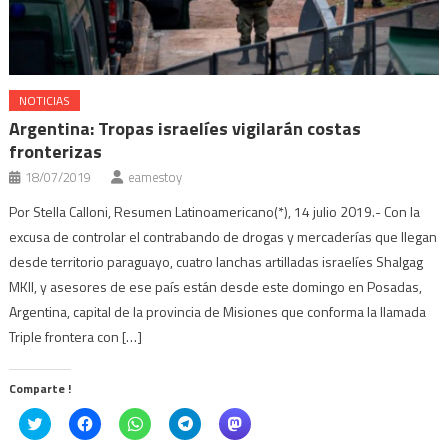
NOTICIAS
Argentina: Tropas israelíes vigilarán costas
fronterizas
18/07/2019
eamestoy
Por Stella Calloni, Resumen Latinoamericano(*), 14 julio 2019.- Con la
excusa de controlar el contrabando de drogas y mercaderías que llegan
desde territorio paraguayo, cuatro lanchas artilladas israelíes Shalgag
MKII, y asesores de ese país están desde este domingo en Posadas,
Argentina, capital de la provincia de Misiones que conforma la llamada
Triple frontera con […]
Comparte !
Click
Haz
Haz
Haz
Haz
to
clic
clic
clic
clic
share
para
para
para
para