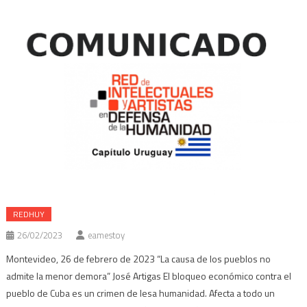
nueva)
ventana
ventana
ventana
ventana
nueva)
nueva)
nueva)
nueva)
REDHUY
26/02/2023
eamestoy
Montevideo, 26 de febrero de 2023 “La causa de los pueblos no
admite la menor demora” José Artigas El bloqueo económico contra el
pueblo de Cuba es un crimen de lesa humanidad. Afecta a todo un