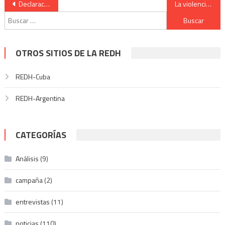
Navegación
Declaración Final del XXV Foro de São Paulo: Unidad de los pueblos en contra del imperialismo
La violencia neoparamilitar en la frontera sur de Bogotá
Buscar:
de
entradas
OTROS SITIOS DE LA REDH
REDH-Cuba
REDH-Argentina
CATEGORÍAS
Análisis
(9)
campaña
(2)
entrevistas
(11)
noticias
(110)