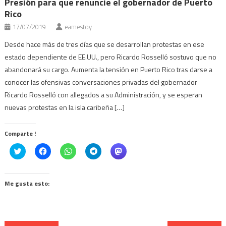
Presión para que renuncie el gobernador de Puerto
Rico
17/07/2019
eamestoy
Desde hace más de tres días que se desarrollan protestas en ese
estado dependiente de EE.UU., pero Ricardo Rosselló sostuvo que no
abandonará su cargo. Aumenta la tensión en Puerto Rico tras darse a
conocer las ofensivas conversaciones privadas del gobernador
Ricardo Rosselló con allegados a su Administración, y se esperan
nuevas protestas en la isla caribeña […]
Comparte !
Click
Haz
Haz
Haz
Haz
to
clic
clic
clic
clic
share
para
para
para
para
on
compartir
compartir
compartir
compartir
Twitter
en
en
en
en
(Se
Facebook
WhatsApp
Telegram
Mastodon
Me gusta esto:
abre
(Se
(Se
(Se
(Se
en
abre
abre
abre
abre
una
en
en
en
en
ventana
una
una
una
una
nueva)
ventana
ventana
ventana
ventana
nueva)
nueva)
nueva)
nueva)