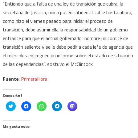
“Entiendo que a falta de una ley de transición que cubra, la
secretaria de Justicia, única potencial identificable hasta ahora,
como hizo el viernes pasado para iniciar el proceso de
transición, debe asumir ella la responsabilidad de un gobierno
entrante para que el actual gobernador nombre un comité de
transición saliente y se le debe pedir a cada jefe de agencia que
el miércoles entreguen un informe sobre el estado de situación
de las dependencias”, sostuvo el McClintock.
Fuente
:
PrimeraHora
Comparte !
Click
Haz
Haz
Haz
Haz
to
clic
clic
clic
clic
share
para
para
para
para
on
compartir
compartir
compartir
compartir
Twitter
en
en
en
en
(Se
Facebook
WhatsApp
Telegram
Mastodon
Me gusta esto:
abre
(Se
(Se
(Se
(Se
en
abre
abre
abre
abre
una
en
en
en
en