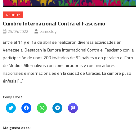
REDHUY
Cumbre Internacional Contra el Fascismo
25/04/2022
eamestoy
Entre el 11 y el 13 de abril se realizaron diversas actividades en
Venezuela. Destacan la Cumbre Internacional Contra el Fascismo con la
participación de unos 200 invitados de 53 países y en paralelo el Foro
de Medios Alternativos con comunicadoras y comunicadores
nacionales e internacionales en la ciudad de Caracas. La cumbre puso
énfasis […]
Comparte !
Click
Haz
Haz
Haz
Haz
to
clic
clic
clic
clic
share
para
para
para
para
on
compartir
compartir
compartir
compartir
Twitter
en
en
en
en
(Se
Facebook
WhatsApp
Telegram
Mastodon
Me gusta esto:
abre
(Se
(Se
(Se
(Se
en
abre
abre
abre
abre