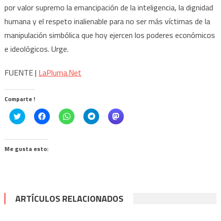
por valor supremo la emancipación de la inteligencia, la dignidad
humana y el respeto inalienable para no ser más víctimas de la
manipulación simbólica que hoy ejercen los poderes económicos
e ideológicos. Urge.
FUENTE |
LaPluma.Net
Comparte !
Click
Haz
Haz
Haz
Haz
to
clic
clic
clic
clic
share
para
para
para
para
on
compartir
compartir
compartir
compartir
Twitter
en
en
en
en
(Se
Facebook
WhatsApp
Telegram
Mastodon
Me gusta esto:
abre
(Se
(Se
(Se
(Se
en
abre
abre
abre
abre
una
en
en
en
en
ventana
una
una
una
una
nueva)
ventana
ventana
ventana
ventana
nueva)
nueva)
nueva)
nueva)
ARTÍCULOS RELACIONADOS