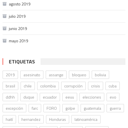
agosto 2019
julio 2019
junio 2019
mayo 2019
ETIQUETAS
2019
asesinato
assange
bloqueo
bolivia
brasil
chile
colombia
corrupción
crisis
cuba
ddhh
duque
ecuador
eeuu
elecciones
evo
excepción
farc
FORO
golpe
guatemala
guerra
haití
hernandez
Honduras
latinoamérica