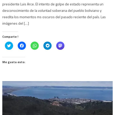
presidente Luis Arce. El intento de golpe de estado representa un
desconocimiento de la voluntad soberana del pueblo boliviano y
reedita los momentos ms oscuros del pasado reciente del país. Las
imágenes del […]
Comparte !
Click
Haz
Haz
Haz
Haz
to
clic
clic
clic
clic
share
para
para
para
para
on
compartir
compartir
compartir
compartir
Twitter
en
en
en
en
(Se
Facebook
WhatsApp
Telegram
Mastodon
Me gusta esto:
abre
(Se
(Se
(Se
(Se
en
abre
abre
abre
abre
una
en
en
en
en
ventana
una
una
una
una
nueva)
ventana
ventana
ventana
ventana
nueva)
nueva)
nueva)
nueva)