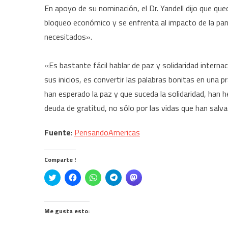
En apoyo de su nominación, el Dr. Yandell dijo que qu
bloqueo económico y se enfrenta al impacto de la pan
necesitados».
«Es bastante fácil hablar de paz y solidaridad interna
sus inicios, es convertir las palabras bonitas en una
han esperado la paz y que suceda la solidaridad, han 
deuda de gratitud, no sólo por las vidas que han salva
Fuente
:
PensandoAmericas
Comparte !
Click
Haz
Haz
Haz
Haz
to
clic
clic
clic
clic
share
para
para
para
para
on
compartir
compartir
compartir
compartir
Twitter
en
en
en
en
(Se
Facebook
WhatsApp
Telegram
Mastodon
Me gusta esto:
abre
(Se
(Se
(Se
(Se
en
abre
abre
abre
abre