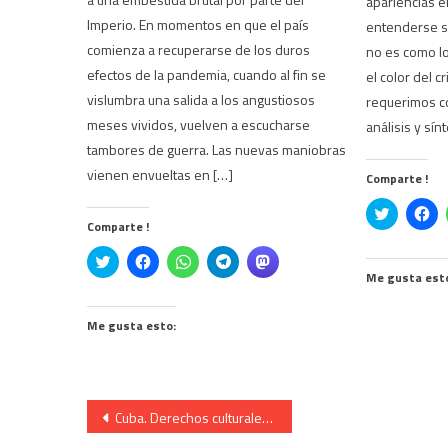
apariencias 
Imperio. En momentos en que el país
entenderse si
comienza a recuperarse de los duros
no es como lo
efectos de la pandemia, cuando al fin se
el color del c
vislumbra una salida a los angustiosos
requerimos c
meses vividos, vuelven a escucharse
análisis y sín
tambores de guerra. Las nuevas maniobras
vienen envueltas en […]
Comparte !
Click
Ha
to
cli
Comparte !
share
pa
on
co
Click
Haz
Haz
Haz
Haz
Twitter
en
to
clic
clic
clic
clic
(Se
Fa
Me gusta est
share
para
para
para
para
abre
(S
on
compartir
compartir
compartir
compartir
en
ab
Twitter
en
en
en
en
una
en
(Se
Facebook
WhatsApp
Telegram
Mastodon
Me gusta esto:
ventana
un
abre
(Se
(Se
(Se
(Se
nueva)
ve
en
abre
abre
abre
abre
nu
una
en
en
en
en
ventana
una
una
una
una
nueva)
ventana
ventana
ventana
ventana
nueva)
nueva)
nueva)
nueva)
Navegación
Cuba. Derechos culturales: participación y liberación