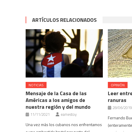
una
en
en
en
en
ventana
una
una
una
una
nueva)
ventana
ventana
ventana
ventana
nueva)
nueva)
nueva)
nueva)
ARTÍCULOS RELACIONADOS
NOTICIAS
OPINIÓN
Mensaje de la Casa de las
Leer entre
Américas a los amigos de
ranuras
nuestra región y del mundo
28/06/2019
11/11/2021
eamestoy
Fernando Bue
Una vez más los cubanos nos enfrentamos
(enteramente)
a una embestida brutal por parte del