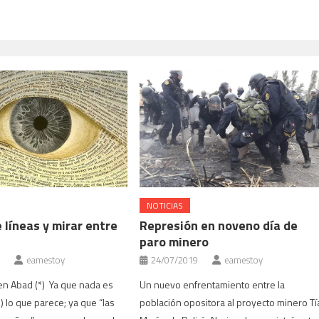
NOTICIAS
 líneas y mirar entre
Represión en noveno día de
paro minero
eamestoy
24/07/2019
eamestoy
n Abad (*) Ya que nada es
Un nuevo enfrentamiento entre la
 lo que parece; ya que “las
población opositora al proyecto minero Tí