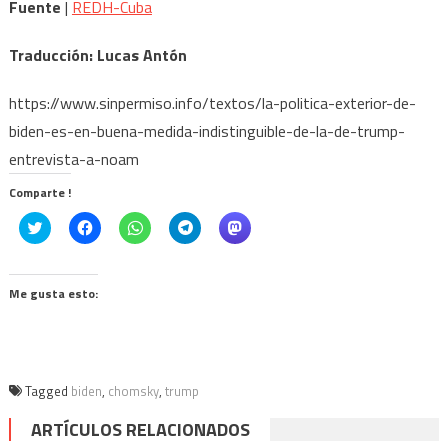
Fuente
|
REDH-Cuba
Traducción: Lucas Antón
https://www.sinpermiso.info/textos/la-politica-exterior-de-
biden-es-en-buena-medida-indistinguible-de-la-de-trump-
entrevista-a-noam
Comparte !
Click
Haz
Haz
Haz
Haz
to
clic
clic
clic
clic
share
para
para
para
para
on
compartir
compartir
compartir
compartir
Twitter
en
en
en
en
(Se
Facebook
WhatsApp
Telegram
Mastodon
Me gusta esto:
abre
(Se
(Se
(Se
(Se
en
abre
abre
abre
abre
una
en
en
en
en
ventana
una
una
una
una
nueva)
ventana
ventana
ventana
ventana
nueva)
nueva)
nueva)
nueva)
Tagged
biden
,
chomsky
,
trump
ARTÍCULOS RELACIONADOS