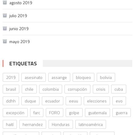
agosto 2019
julio 2019
junio 2019
mayo 2019
ETIQUETAS
2019
asesinato
assange
bloqueo
bolivia
brasil
chile
colombia
corrupción
crisis
cuba
ddhh
duque
ecuador
eeuu
elecciones
evo
excepción
farc
FORO
golpe
guatemala
guerra
haití
hernandez
Honduras
latinoamérica