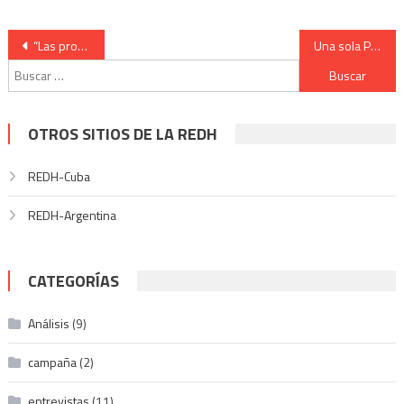
ventana
una
una
una
una
nueva)
ventana
ventana
ventana
ventana
nueva)
nueva)
nueva)
nueva)
Navegación
“Las protestas del 30M nos infunden ánimo para una huelga general”
Una sola Palestina.
Buscar:
de
entradas
OTROS SITIOS DE LA REDH
REDH-Cuba
REDH-Argentina
CATEGORÍAS
Análisis
(9)
campaña
(2)
entrevistas
(11)