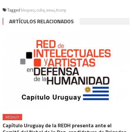
nueva)
nueva)
nueva)
nueva)
Tagged
bloqueo
,
cuba
,
eeuu
,
trump
ARTÍCULOS RELACIONADOS
REDHUY
Capítulo Uruguay de la REDH presenta ante el