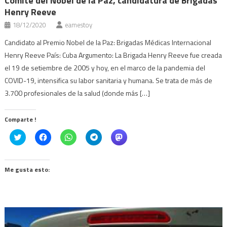
Comité del Nobel de la Paz, candidatura de Brigadas
Henry Reeve
18/12/2020
eamestoy
Candidato al Premio Nobel de la Paz: Brigadas Médicas Internacional
Henry Reeve País: Cuba Argumento: La Brigada Henry Reeve fue creada
el 19 de setiembre de 2005 y hoy, en el marco de la pandemia del
COVID-19, intensifica su labor sanitaria y humana. Se trata de más de
3.700 profesionales de la salud (donde más […]
Comparte !
Click
Haz
Haz
Haz
Haz
to
clic
clic
clic
clic
share
para
para
para
para
on
compartir
compartir
compartir
compartir
Twitter
en
en
en
en
(Se
Facebook
WhatsApp
Telegram
Mastodon
Me gusta esto:
abre
(Se
(Se
(Se
(Se
en
abre
abre
abre
abre
una
en
en
en
en
ventana
una
una
una
una
nueva)
ventana
ventana
ventana
ventana
nueva)
nueva)
nueva)
nueva)