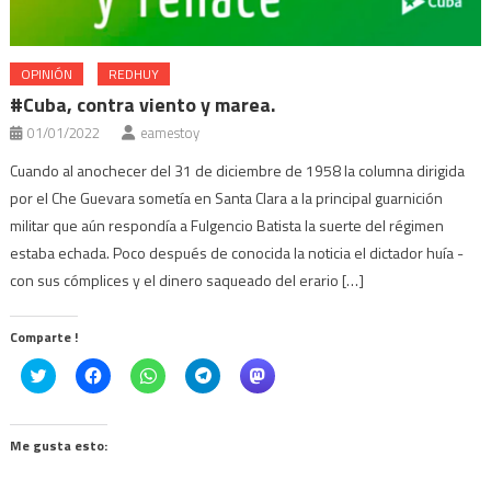
OPINIÓN
REDHUY
#Cuba, contra viento y marea.
01/01/2022
eamestoy
Cuando al anochecer del 31 de diciembre de 1958 la columna dirigida
por el Che Guevara sometía en Santa Clara a la principal guarnición
militar que aún respondía a Fulgencio Batista la suerte del régimen
estaba echada. Poco después de conocida la noticia el dictador huía -
con sus cómplices y el dinero saqueado del erario […]
Comparte !
Click
Haz
Haz
Haz
Haz
to
clic
clic
clic
clic
share
para
para
para
para
on
compartir
compartir
compartir
compartir
Twitter
en
en
en
en
(Se
Facebook
WhatsApp
Telegram
Mastodon
Me gusta esto:
abre
(Se
(Se
(Se
(Se
en
abre
abre
abre
abre
una
en
en
en
en