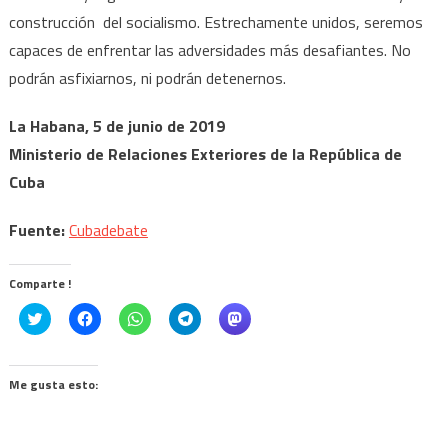
construcción del socialismo. Estrechamente unidos, seremos
capaces de enfrentar las adversidades más desafiantes. No
podrán asfixiarnos, ni podrán detenernos.
La Habana, 5 de junio de 2019
Ministerio de Relaciones Exteriores de la República de
Cuba
Fuente:
Cubadebate
Comparte !
Click
Haz
Haz
Haz
Haz
to
clic
clic
clic
clic
share
para
para
para
para
on
compartir
compartir
compartir
compartir
Twitter
en
en
en
en
(Se
Facebook
WhatsApp
Telegram
Mastodon
Me gusta esto:
abre
(Se
(Se
(Se
(Se
en
abre
abre
abre
abre
una
en
en
en
en
ventana
una
una
una
una
nueva)
ventana
ventana
ventana
ventana