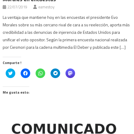
22/07/2019
eamestoy
La ventaja que mantiene hoy en las encuestas el presidente Evo
Morales sobre su más cercano rival de cara a su reelección, aporta más
credibilidad a las denuncias de injerencia de Estados Unidos para
unificar el voto opositor. Según la primera encuesta nacional realizada
por Ciesmori para la cadena multimedia El Deber y publicada este […]
Comparte !
Click
Haz
Haz
Haz
Haz
to
clic
clic
clic
clic
share
para
para
para
para
on
compartir
compartir
compartir
compartir
Twitter
en
en
en
en
(Se
Facebook
WhatsApp
Telegram
Mastodon
Me gusta esto:
abre
(Se
(Se
(Se
(Se
en
abre
abre
abre
abre
una
en
en
en
en
ventana
una
una
una
una
nueva)
ventana
ventana
ventana
ventana
nueva)
nueva)
nueva)
nueva)