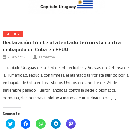
REDHUY
Declaración frente al atentado terrorista contra
embajada de Cuba en EEUU
25/09/2023
eamestoy
El capítulo Uruguay de la Red de Intelectuales y Artistas en Defensa de
la Humanidad, repudia con firmeza el atentado terrorista sufrido por la
embajada de Cuba en los Estados Unidos en la noche del 24 de
setiembre pasado. Fueron lanzadas contra la sede diplomática
hermana, dos bombas molotov a manos de un individuo no […]
Comparte !
Click
Haz
Haz
Haz
Haz
to
clic
clic
clic
clic
share
para
para
para
para
on
compartir
compartir
compartir
compartir