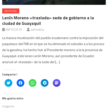
NOTICIAS
Lenín Moreno «traslada» sede de gobierno a la
ciudad de Guayaquil
08/10/2019
eamestoy
La masiva movilización del pueblo ecuatoriano contra la imposición del
paquetazo del FMI en el que se ha eliminado el subsidio a a los precios
de la gasolina, ha hecho huir al Presidente moreno a la la provincia de
Guayaquil. este lunes Lenín Moreno, aun presidente de Ecuador
anunció el «traslado» de la sede del […]
Comparte !
Click
Haz
Haz
Haz
Haz
to
clic
clic
clic
clic
share
para
para
para
para
on
compartir
compartir
compartir
compartir
Twitter
en
en
en
en
(Se
Facebook
WhatsApp
Telegram
Mastodon
Me gusta esto:
abre
(Se
(Se
(Se
(Se
en
abre
abre
abre
abre
Cargando...
una
en
en
en
en