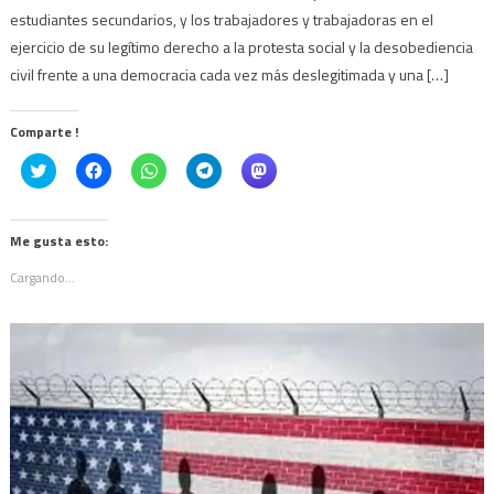
estudiantes secundarios, y los trabajadores y trabajadoras en el
ejercicio de su legítimo derecho a la protesta social y la desobediencia
civil frente a una democracia cada vez más deslegitimada y una […]
Comparte !
Click
Haz
Haz
Haz
Haz
to
clic
clic
clic
clic
share
para
para
para
para
on
compartir
compartir
compartir
compartir
Twitter
en
en
en
en
(Se
Facebook
WhatsApp
Telegram
Mastodon
Me gusta esto:
abre
(Se
(Se
(Se
(Se
en
abre
abre
abre
abre
Cargando...
una
en
en
en
en
ventana
una
una
una
una
nueva)
ventana
ventana
ventana
ventana
nueva)
nueva)
nueva)
nueva)