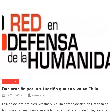
ventana
una
una
una
una
nueva)
ventana
ventana
ventana
ventana
nueva)
nueva)
nueva)
nueva)
REDHUY
Declaración por la situación que se vive en Chile
19/10/2019
eamestoy
La Red de Intelectuales, Artistas y Movimientos Sociales en Defensa de
la Humanidad manifiesta su solidaridad con el pueblo de Chile, con sus