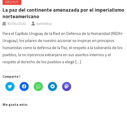
REDHUY
La paz del continente amenazada por el imperialismo
norteamericano
30/04/2020
eamestoy
Para el Capítulo Uruguay de la Red en Defensa de la Humanidad (REDH-
Uruguay), los pilares de nuestro accionar se inspiran en principios
humanistas como la defensa de la Paz, el respeto a la soberanía de los
pueblos, la no injerencia extranjera en sus asuntos internos y el
respeto al derecho de los pueblos a elegir […]
Comparte !
Click
Haz
Haz
Haz
Haz
to
clic
clic
clic
clic
share
para
para
para
para
on
compartir
compartir
compartir
compartir
Twitter
en
en
en
en
(Se
Facebook
WhatsApp
Telegram
Mastodon
Me gusta esto:
abre
(Se
(Se
(Se
(Se
en
abre
abre
abre
abre
una
en
en
en
en
ventana
una
una
una
una
nueva)
ventana
ventana
ventana
ventana
nueva)
nueva)
nueva)
nueva)