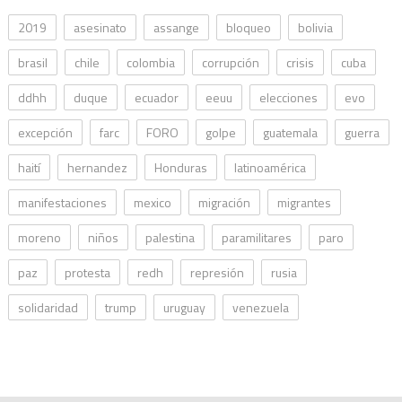
2019
asesinato
assange
bloqueo
bolivia
brasil
chile
colombia
corrupción
crisis
cuba
ddhh
duque
ecuador
eeuu
elecciones
evo
excepción
farc
FORO
golpe
guatemala
guerra
haití
hernandez
Honduras
latinoamérica
manifestaciones
mexico
migración
migrantes
moreno
niños
palestina
paramilitares
paro
paz
protesta
redh
represión
rusia
solidaridad
trump
uruguay
venezuela