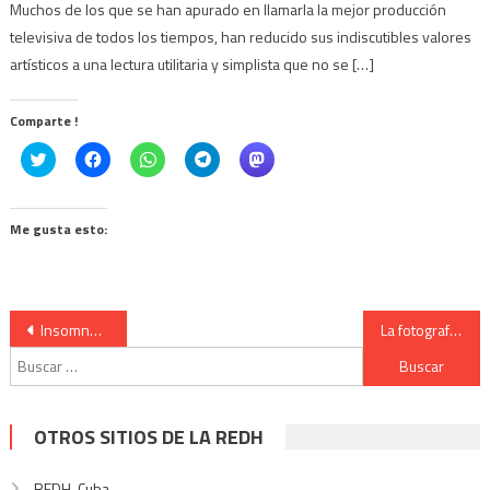
Muchos de los que se han apurado en llamarla la mejor producción
televisiva de todos los tiempos, han reducido sus indiscutibles valores
artísticos a una lectura utilitaria y simplista que no se […]
Comparte !
Click
Haz
Haz
Haz
Haz
to
clic
clic
clic
clic
share
para
para
para
para
on
compartir
compartir
compartir
compartir
Twitter
en
en
en
en
(Se
Facebook
WhatsApp
Telegram
Mastodon
Me gusta esto:
abre
(Se
(Se
(Se
(Se
en
abre
abre
abre
abre
una
en
en
en
en
ventana
una
una
una
una
nueva)
ventana
ventana
ventana
ventana
nueva)
nueva)
nueva)
nueva)
Navegación
Insomne intelectual, de pupilas asombradas
La fotografía era una pasión para el Che Guevara
Buscar:
de
entradas
OTROS SITIOS DE LA REDH
REDH-Cuba