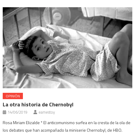
nueva)
ventana
ventana
ventana
ventana
nueva)
nueva)
nueva)
nueva)
OPINIÓN
La otra historia de Chernobyl
14/06/2019
eamestoy
Rosa Miriam Elizalde * El anticomunismo surfea en la cresta de la ola de
los debates que han acompañado la miniserie Chernobyl, de HBO.