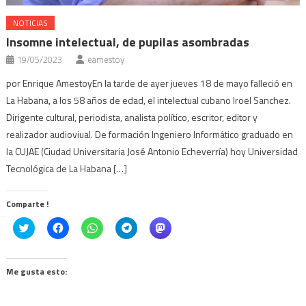
NOTICIAS
Insomne intelectual, de pupilas asombradas
19/05/2023
eamestoy
por Enrique AmestoyEn la tarde de ayer jueves 18 de mayo falleció en
La Habana, a los 58 años de edad, el intelectual cubano Iroel Sanchez.
Dirigente cultural, periodista, analista político, escritor, editor y
realizador audioviual. De formación Ingeniero Informático graduado en
la CUJAE (Ciudad Universitaria José Antonio Echeverría) hoy Universidad
Tecnológica de La Habana […]
Comparte !
Click
Haz
Haz
Haz
Haz
to
clic
clic
clic
clic
share
para
para
para
para
on
compartir
compartir
compartir
compartir
Twitter
en
en
en
en
(Se
Facebook
WhatsApp
Telegram
Mastodon
Me gusta esto:
abre
(Se
(Se
(Se
(Se
en
abre
abre
abre
abre
una
en
en
en
en
ventana
una
una
una
una