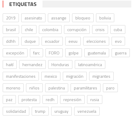
ETIQUETAS
2019
asesinato
assange
bloqueo
bolivia
brasil
chile
colombia
corrupción
crisis
cuba
ddhh
duque
ecuador
eeuu
elecciones
evo
excepción
farc
FORO
golpe
guatemala
guerra
haití
hernandez
Honduras
latinoamérica
manifestaciones
mexico
migración
migrantes
moreno
niños
palestina
paramilitares
paro
paz
protesta
redh
represión
rusia
solidaridad
trump
uruguay
venezuela