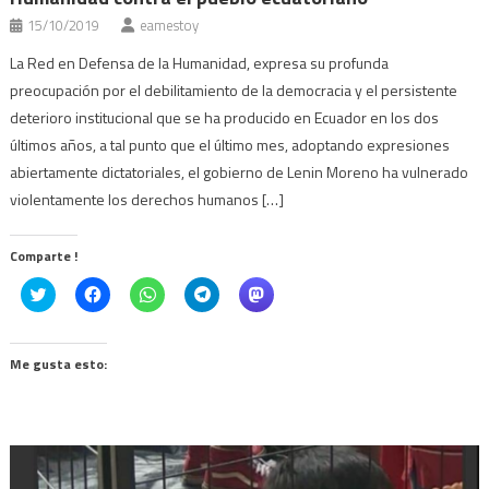
15/10/2019
eamestoy
La Red en Defensa de la Humanidad, expresa su profunda
preocupación por el debilitamiento de la democracia y el persistente
deterioro institucional que se ha producido en Ecuador en los dos
últimos años, a tal punto que el último mes, adoptando expresiones
abiertamente dictatoriales, el gobierno de Lenin Moreno ha vulnerado
violentamente los derechos humanos […]
Comparte !
Click
Haz
Haz
Haz
Haz
to
clic
clic
clic
clic
share
para
para
para
para
on
compartir
compartir
compartir
compartir
Twitter
en
en
en
en
(Se
Facebook
WhatsApp
Telegram
Mastodon
Me gusta esto:
abre
(Se
(Se
(Se
(Se
en
abre
abre
abre
abre
una
en
en
en
en
ventana
una
una
una
una
nueva)
ventana
ventana
ventana
ventana
nueva)
nueva)
nueva)
nueva)