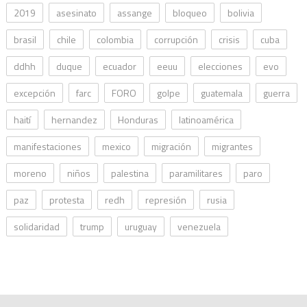
2019
asesinato
assange
bloqueo
bolivia
brasil
chile
colombia
corrupción
crisis
cuba
ddhh
duque
ecuador
eeuu
elecciones
evo
excepción
farc
FORO
golpe
guatemala
guerra
haití
hernandez
Honduras
latinoamérica
manifestaciones
mexico
migración
migrantes
moreno
niños
palestina
paramilitares
paro
paz
protesta
redh
represión
rusia
solidaridad
trump
uruguay
venezuela