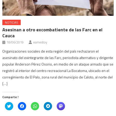
NOTICIAS
Asesinan a otro excombatiente de las Farc en el
Cauca
18/06/2019
eamestoy
Organizaciones sociales de esta región del país rechazaron el
asesinato del exintegrante de las Farc, periodista alternativo y dirigente
popular Anderson Pérez Osorio, en medio de un ataque armado que se
registró al interior del centro recreacional La Bocatoma, ubicado en el
corregimiento de El Palo, zona rural del municipio de Caloto, al norte del
[…]
Comparte !
Click
Haz
Haz
Haz
Haz
to
clic
clic
clic
clic
share
para
para
para
para
on
compartir
compartir
compartir
compartir