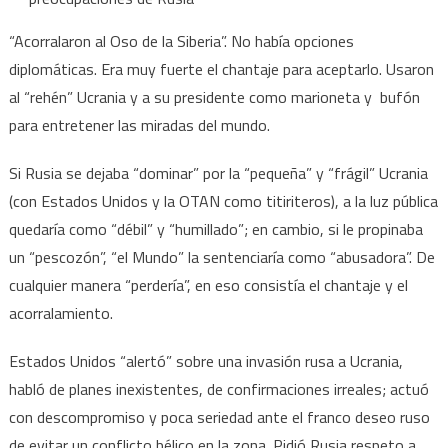
“Acorralaron al Oso de la Siberia”. No había opciones
diplomáticas. Era muy fuerte el chantaje para aceptarlo. Usaron
al “rehén” Ucrania y a su presidente como marioneta y bufón
para entretener las miradas del mundo.
Si Rusia se dejaba “dominar” por la “pequeña” y “frágil” Ucrania
(con Estados Unidos y la OTAN como titiriteros), a la luz pública
quedaría como “débil” y “humillado”; en cambio, si le propinaba
un “pescozón”, “el Mundo” la sentenciaría como “abusadora”. De
cualquier manera “perdería”, en eso consistía el chantaje y el
acorralamiento.
Estados Unidos “alertó” sobre una invasión rusa a Ucrania,
habló de planes inexistentes, de confirmaciones irreales; actuó
con descompromiso y poca seriedad ante el franco deseo ruso
de evitar un conflicto bélico en la zona. Pidió Rusia respeto a