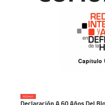
REDHUY
Declaración A 60 Años Del Bl