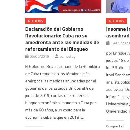
NOTICIAS
NOTICIAS
Declaración del Gobierno
Insomne in
Revolucionario: Cuba no se
asombrad
amedrenta ante las medidas de
19/05/2023
reforzamiento del Bloqueo
por Enrique A
05/06/2019
eamestoy
jueves 18 de 
El Gobierno Revolucionario de la República
los 58 años d
de Cuba repudia en los términos más
Iroel Sanchez.
enérgicos las medidas anunciadas por el
analista políti
gobierno de los Estados Unidos el 4 de
audioviual. D
junio de 2019, con las que refuerza el
Informático g
bloqueo económico impuesto a Cuba por
Universitaria
más de 60 años, a un costo para la
Universidad T
economía cubana que en 2018 […]
Comparte !