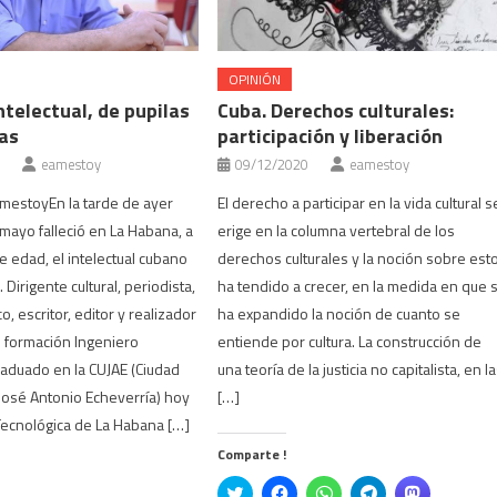
OPINIÓN
telectual, de pupilas
Cuba. Derechos culturales:
as
participación y liberación
eamestoy
09/12/2020
eamestoy
mestoyEn la tarde de ayer
El derecho a participar en la vida cultural s
mayo falleció en La Habana, a
erige en la columna vertebral de los
e edad, el intelectual cubano
derechos culturales y la noción sobre est
 Dirigente cultural, periodista,
ha tendido a crecer, en la medida en que 
co, escritor, editor y realizador
ha expandido la noción de cuanto se
e formación Ingeniero
entiende por cultura. La construcción de
raduado en la CUJAE (Ciudad
una teoría de la justicia no capitalista, en l
 José Antonio Echeverría) hoy
[…]
ecnológica de La Habana […]
Comparte !
Click
Haz
Haz
Haz
Haz