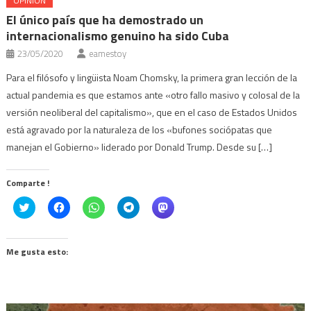
OPINIÓN
El único país que ha demostrado un
internacionalismo genuino ha sido Cuba
23/05/2020
eamestoy
Para el filósofo y lingüista Noam Chomsky, la primera gran lección de la
actual pandemia es que estamos ante «otro fallo masivo y colosal de la
versión neoliberal del capitalismo», que en el caso de Estados Unidos
está agravado por la naturaleza de los «bufones sociópatas que
manejan el Gobierno» liderado por Donald Trump. Desde su […]
Comparte !
Click
Haz
Haz
Haz
Haz
to
clic
clic
clic
clic
share
para
para
para
para
on
compartir
compartir
compartir
compartir
Twitter
en
en
en
en
(Se
Facebook
WhatsApp
Telegram
Mastodon
Me gusta esto:
abre
(Se
(Se
(Se
(Se
en
abre
abre
abre
abre
una
en
en
en
en
ventana
una
una
una
una
nueva)
ventana
ventana
ventana
ventana
nueva)
nueva)
nueva)
nueva)