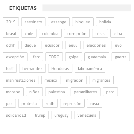
ETIQUETAS
2019
asesinato
assange
bloqueo
bolivia
brasil
chile
colombia
corrupción
crisis
cuba
ddhh
duque
ecuador
eeuu
elecciones
evo
excepción
farc
FORO
golpe
guatemala
guerra
haití
hernandez
Honduras
latinoamérica
manifestaciones
mexico
migración
migrantes
moreno
niños
palestina
paramilitares
paro
paz
protesta
redh
represión
rusia
solidaridad
trump
uruguay
venezuela