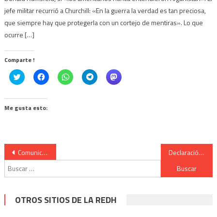
jefe militar recurrió a Churchill: «En la guerra la verdad es tan preciosa,
que siempre hay que protegerla con un cortejo de mentiras». Lo que
ocurre […]
Comparte !
Click
Haz
Haz
Haz
Haz
to
clic
clic
clic
clic
share
para
para
para
para
on
compartir
compartir
compartir
compartir
Twitter
en
en
en
en
(Se
Facebook
WhatsApp
Telegram
Mastodon
Me gusta esto:
abre
(Se
(Se
(Se
(Se
en
abre
abre
abre
abre
una
en
en
en
en
ventana
una
una
una
una
nueva)
ventana
ventana
ventana
ventana
nueva)
nueva)
nueva)
nueva)
Navegación
Comunicado a la Cumbre de Cancilleres de la CELAC
Declaración a 60 años del bloqueo
Buscar:
de
entradas
OTROS SITIOS DE LA REDH