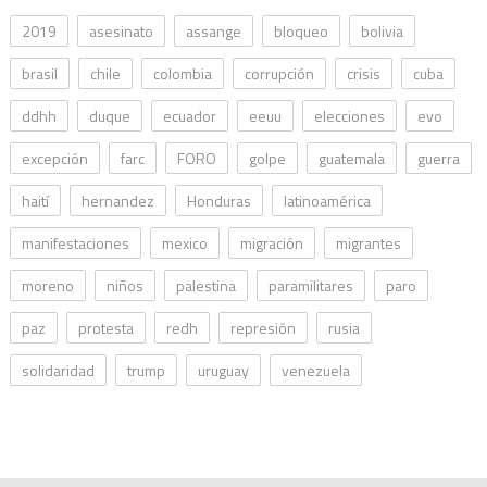
2019
asesinato
assange
bloqueo
bolivia
brasil
chile
colombia
corrupción
crisis
cuba
ddhh
duque
ecuador
eeuu
elecciones
evo
excepción
farc
FORO
golpe
guatemala
guerra
haití
hernandez
Honduras
latinoamérica
manifestaciones
mexico
migración
migrantes
moreno
niños
palestina
paramilitares
paro
paz
protesta
redh
represión
rusia
solidaridad
trump
uruguay
venezuela