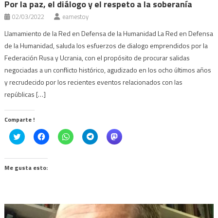
Por la paz, el diálogo y el respeto a la soberanía
02/03/2022
eamestoy
Llamamiento de la Red en Defensa de la Humanidad La Red en Defensa
de la Humanidad, saluda los esfuerzos de dialogo emprendidos por la
Federación Rusa y Ucrania, con el propósito de procurar salidas
negociadas a un conflicto histórico, agudizado en los ocho últimos años
y recrudecido por los recientes eventos relacionados con las
repúblicas […]
Comparte !
Click
Haz
Haz
Haz
Haz
to
clic
clic
clic
clic
share
para
para
para
para
on
compartir
compartir
compartir
compartir
Twitter
en
en
en
en
(Se
Facebook
WhatsApp
Telegram
Mastodon
Me gusta esto:
abre
(Se
(Se
(Se
(Se
en
abre
abre
abre
abre
una
en
en
en
en
ventana
una
una
una
una
nueva)
ventana
ventana
ventana
ventana
nueva)
nueva)
nueva)
nueva)