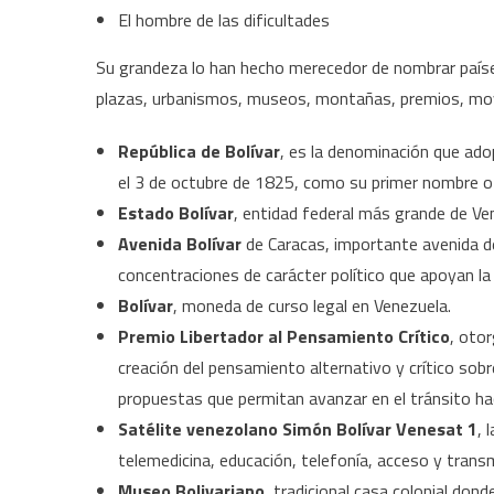
El hombre de las dificultades
Su grandeza lo han hecho merecedor de nombrar países
plazas, urbanismos, museos, montañas, premios, mov
República de Bolívar
, es la denominación que adop
el 3 de octubre de 1825, como su primer nombre ofi
Estado Bolívar
, entidad federal más grande de Vene
Avenida Bolívar
de Caracas, importante avenida de
concentraciones de carácter político que apoyan la
Bolívar
, moneda de curso legal en Venezuela.
Premio Libertador al Pensamiento Crítico
, oto
creación del pensamiento alternativo y crítico sob
propuestas que permitan avanzar en el tránsito hac
Satélite venezolano Simón Bolívar Venesat 1
, 
telemedicina, educación, telefonía, acceso y trans
Museo Bolivariano
, tradicional casa colonial don