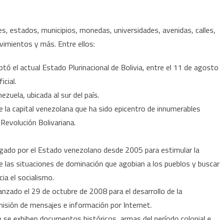
, estados, municipios, monedas, universidades, avenidas, calles,
imientos y más. Entre ellos:
tó el actual Estado Plurinacional de Bolivia, entre el 11 de agosto
cial.
zuela, ubicada al sur del país.
 la capital venezolana que ha sido epicentro de innumerables
 Revolución Bolivariana.
rgado por el Estado venezolano desde 2005 para estimular la
re las situaciones de dominación que agobian a los pueblos y buscar
ia el socialismo.
lanzado el 29 de octubre de 2008 para el desarrollo de la
misión de mensajes e información por Internet.
de se exhiben documentos históricos, armas del período colonial e