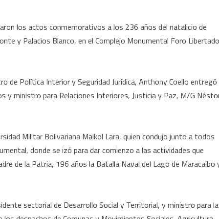
iciaron los actos conmemorativos a los 236 años del natalicio de
Ponte y Palacios Blanco, en el Complejo Monumental Foro Libertado
tro de Política Interior y Seguridad Jurídica, Anthony Coello entregó
ios y ministro para Relaciones Interiores, Justicia y Paz, M/G Nésto
rsidad Militar Bolivariana Maikol Lara, quien condujo junto a todos
onumental, donde se izó para dar comienzo a las actividades que
adre de la Patria, 196 años la Batalla Naval del Lago de Maracaibo 
dente sectorial de Desarrollo Social y Territorial, y ministro para la
s de los despachos de Comunas y Movimientos Sociales, Agricultura