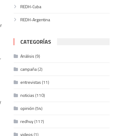
REDH-Cuba
REDH-Argentina
r
CATEGORÍAS
Análisis
(9)
r
campaña
(2)
entrevistas
(11)
noticias
(110)
y
opinión
(54)
redhuy
(117)
videos
(1)