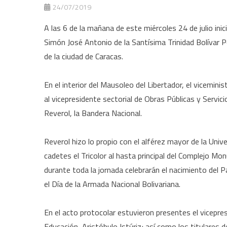
24/07/2019
A las 6 de la mañana de este miércoles 24 de julio in
Simón José Antonio de la Santísima Trinidad Bolívar 
de la ciudad de Caracas.
En el interior del Mausoleo del Libertador, el viceminis
al vicepresidente sectorial de Obras Públicas y Servic
Reverol, la Bandera Nacional.
Reverol hizo lo propio con el alférez mayor de la Unive
cadetes el Tricolor al hasta principal del Complejo M
durante toda la jornada celebrarán el nacimiento del P
el Día de la Armada Nacional Bolivariana.
En el acto protocolar estuvieron presentes el vicepresi
Educación, Aristóbulo Istúriz; así como los titulare