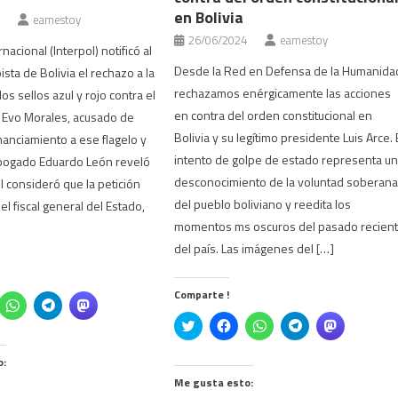
en Bolivia
eamestoy
26/06/2024
eamestoy
rnacional (Interpol) notificó al
Desde la Red en Defensa de la Humanida
sta de Bolivia el rechazo a la
rechazamos enérgicamente las acciones
los sellos azul y rojo contra el
en contra del orden constitucional en
 Evo Morales, acusado de
Bolivia y su legítimo presidente Luis Arce. 
inanciamiento a ese flagelo y
intento de golpe de estado representa u
abogado Eduardo León reveló
desconocimiento de la voluntad soberan
l consideró que la petición
del pueblo boliviano y reedita los
el fiscal general del Estado,
momentos ms oscuros del pasado recien
del país. Las imágenes del […]
Comparte !
z
Haz
Haz
Haz
c
clic
clic
clic
Click
Haz
Haz
Haz
Haz
ra
para
para
para
to
clic
clic
clic
clic
mpartir
compartir
compartir
compartir
share
para
para
para
para
en
en
en
on
compartir
compartir
compartir
compartir
cebook
WhatsApp
Telegram
Mastodon
o:
Twitter
en
en
en
en
e
(Se
(Se
(Se
(Se
Facebook
WhatsApp
Telegram
Mastodon
Me gusta esto:
re
abre
abre
abre
abre
(Se
(Se
(Se
(Se
en
en
en