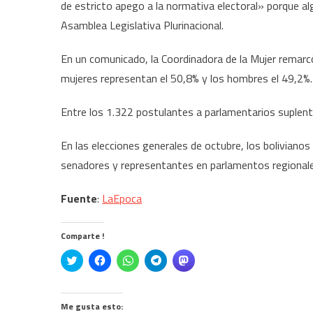
de estricto apego a la normativa electoral» porque al
Asamblea Legislativa Plurinacional.
En un comunicado, la Coordinadora de la Mujer remarcó
mujeres representan el 50,8% y los hombres el 49,2%.
Entre los 1.322 postulantes a parlamentarios suplent
En las elecciones generales de octubre, los boliviano
senadores y representantes en parlamentos regionale
Fuente
:
LaEpoca
Comparte !
Click
Haz
Haz
Haz
Haz
to
clic
clic
clic
clic
share
para
para
para
para
on
compartir
compartir
compartir
compartir
Twitter
en
en
en
en
(Se
Facebook
WhatsApp
Telegram
Mastodon
Me gusta esto: