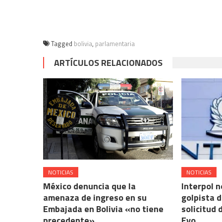
abre
(Se
(Se
(Se
(Se
en
abre
abre
abre
abre
una
en
en
en
en
ventana
una
una
una
una
nueva)
ventana
ventana
ventana
ventana
nueva)
nueva)
nueva)
nueva)
Tagged
bolivia
,
parlamentaria
ARTÍCULOS RELACIONADOS
NOTICIAS
NOTICIAS
México denuncia que la
Interpol n
amenaza de ingreso en su
golpista d
Embajada en Bolivia «no tiene
solicitud 
precedente»
Evo