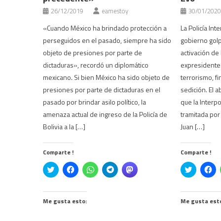
26/12/2019
eamestoy
30/01/2020
«Cuando México ha brindado protección a
La Policía Inte
perseguidos en el pasado, siempre ha sido
gobierno golpi
objeto de presiones por parte de
activación de 
dictaduras», recordó un diplomático
expresidente
mexicano. Si bien México ha sido objeto de
terrorismo, f
presiones por parte de dictaduras en el
sedición. El 
pasado por brindar asilo político, la
que la Interpo
amenaza actual de ingreso de la Policía de
tramitada por 
Bolivia a la […]
Juan […]
Comparte !
Comparte !
Click
Haz
Haz
Haz
Haz
Click
Ha
to
clic
clic
clic
clic
to
cli
share
para
para
para
para
share
pa
on
compartir
compartir
compartir
compartir
on
co
Twitter
en
en
en
en
Twitter
en
(Se
Facebook
WhatsApp
Telegram
Mastodon
(Se
Fa
Me gusta esto:
Me gusta est
abre
(Se
(Se
(Se
(Se
abre
(S
en
abre
abre
abre
abre
en
ab
una
en
en
en
en
una
en