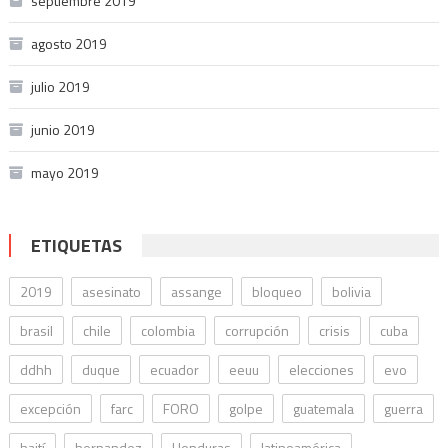
septiembre 2019
agosto 2019
julio 2019
junio 2019
mayo 2019
ETIQUETAS
2019
asesinato
assange
bloqueo
bolivia
brasil
chile
colombia
corrupción
crisis
cuba
ddhh
duque
ecuador
eeuu
elecciones
evo
excepción
farc
FORO
golpe
guatemala
guerra
haití
hernandez
Honduras
latinoamérica