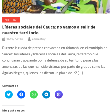
NOTICIAS
Líderes sociales del Cauca: no vamos a salir de
nuestro territorio
16/07/2019
eamestoy
Durante la rueda de prensa convocada en Yolombó, en el municipio de
Suarez, los líderes y lideresas sociales del Cauca, reiteraron que
continuarán trabajando por la defensa de su territorio pese a las
amenazas de las que han sido víctimas por parte de grupos como las
Águilas Negras, quienes les dieron un plazo de 72 […]
Comparte !
Click
Haz
Haz
Haz
Haz
to
clic
clic
clic
clic
share
para
para
para
para
on
compartir
compartir
compartir
compartir
Twitter
en
en
en
en
(Se
Facebook
WhatsApp
Telegram
Mastodon
Me gusta esto: