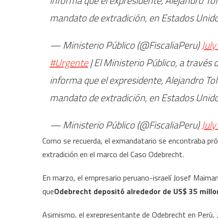
informa que el expresidente, Alejandro T
mandato de extradición, en Estados Unid
— Ministerio Público (@FiscaliaPeru)
July
#Urgente
| El Ministerio Público, a través
informa que el expresidente, Alejandro T
mandato de extradición, en Estados Unid
— Ministerio Público (@FiscaliaPeru)
July
Como se recuerda, el exmandatario se encontraba próf
extradición en el marco del Caso Odebrecht.
En marzo, el empresario peruano-israelí Josef Maiman 
que
Odebrecht depositó alrededor de US$ 35 millo
Asimismo, el exrepresentante de Odebrecht en Perú, J