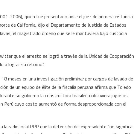
(2001-2006), quien fue presentado ante el juez de primera instancia
norte de California, dijo el Departamento de Justicia de Estados
Navas, el magistrado ordenó que se le mantuviera bajo custodia
Twitter que el arresto se logró a través de la Unidad de Cooperación
o a lograr su retorno”.
 18 meses en una investigación preliminar por cargos de lavado de
ción de un equipo de élite de la fiscalía peruana afirma que Toledo
 durante su gobierno la constructora brasileña obtuviera jugosos
 con Perú cuyo costo aumentó de forma desproporcionada con el
a la radio local RPP que la detención del expresidente “no significa