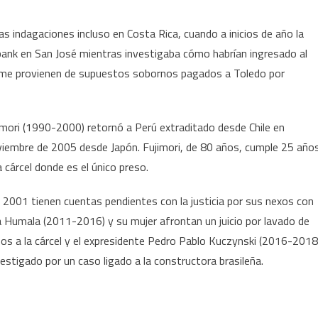
 indagaciones incluso en Costa Rica, cuando a inicios de año la
iabank en San José mientras investigaba cómo habrían ingresado al
sume provienen de supuestos sobornos pagados a Toledo por
imori (1990-2000) retornó a Perú extraditado desde Chile en
viembre de 2005 desde Japón. Fujimori, de 80 años, cumple 25 año
 cárcel donde es el único preso.
2001 tienen cuentas pendientes con la justicia por sus nexos con
 Humala (2011-2016) y su mujer afrontan un juicio por lavado de
ños a la cárcel y el expresidente Pedro Pablo Kuczynski (2016-2018
vestigado por un caso ligado a la constructora brasileña.