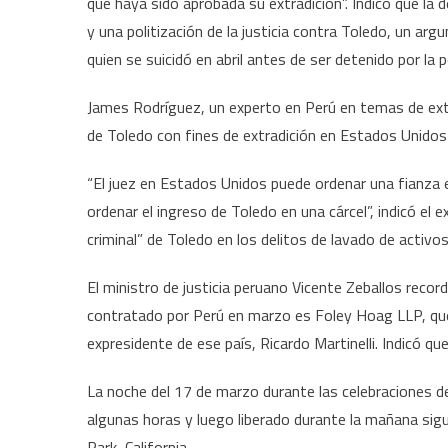
que haya sido aprobada su extradición”. Indicó que la 
y una politización de la justicia contra Toledo, un 
quien se suicidó en abril antes de ser detenido por la p
James Rodríguez, un experto en Perú en temas de extrad
de Toledo con fines de extradición en Estados Unidos s
“El juez en Estados Unidos puede ordenar una fianza e
ordenar el ingreso de Toledo en una cárcel”, indicó el 
criminal” de Toledo en los delitos de lavado de activos
El ministro de justicia peruano Vicente Zeballos reco
contratado por Perú en marzo es Foley Hoag LLP, qu
expresidente de ese país, Ricardo Martinelli. Indicó qu
La noche del 17 de marzo durante las celebraciones de
algunas horas y luego liberado durante la mañana sig
Park, California.