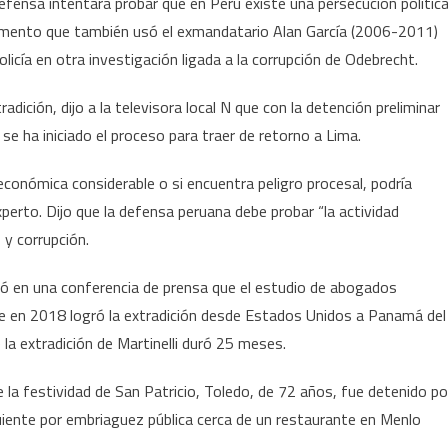
defensa intentará probar que en Perú existe una persecución polític
argumento que también usó el exmandatario Alan García (2006-2011)
olicía en otra investigación ligada a la corrupción de Odebrecht.
ición, dijo a la televisora local N que con la detención preliminar
e ha iniciado el proceso para traer de retorno a Lima.
conómica considerable o si encuentra peligro procesal, podría
experto. Dijo que la defensa peruana debe probar “la actividad
 y corrupción.
rdó en una conferencia de prensa que el estudio de abogados
e en 2018 logró la extradición desde Estados Unidos a Panamá del
e la extradición de Martinelli duró 25 meses.
 la festividad de San Patricio, Toledo, de 72 años, fue detenido po
uiente por embriaguez pública cerca de un restaurante en Menlo