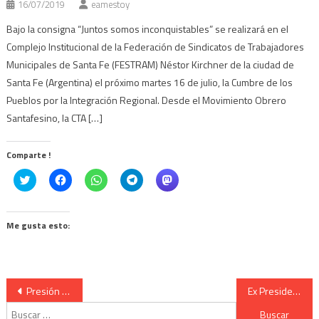
16/07/2019
eamestoy
Bajo la consigna “Juntos somos inconquistables” se realizará en el
Complejo Institucional de la Federación de Sindicatos de Trabajadores
Municipales de Santa Fe (FESTRAM) Néstor Kirchner de la ciudad de
Santa Fe (Argentina) el próximo martes 16 de julio, la Cumbre de los
Pueblos por la Integración Regional. Desde el Movimiento Obrero
Santafesino, la CTA […]
Comparte !
Click
Haz
Haz
Haz
Haz
to
clic
clic
clic
clic
share
para
para
para
para
on
compartir
compartir
compartir
compartir
Twitter
en
en
en
en
(Se
Facebook
WhatsApp
Telegram
Mastodon
Me gusta esto:
abre
(Se
(Se
(Se
(Se
en
abre
abre
abre
abre
una
en
en
en
en
ventana
una
una
una
una
nueva)
ventana
ventana
ventana
ventana
nueva)
nueva)
nueva)
nueva)
Navegación
Presión para que renuncie el gobernador de Puerto Rico
Ex Presidente Toledo espera extradición por caso Odebrecht
Buscar:
de