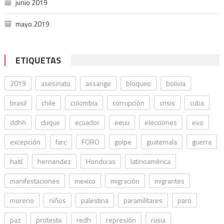
junio 2019
mayo 2019
ETIQUETAS
2019
asesinato
assange
bloqueo
bolivia
brasil
chile
colombia
corrupción
crisis
cuba
ddhh
duque
ecuador
eeuu
elecciones
evo
excepción
farc
FORO
golpe
guatemala
guerra
haití
hernandez
Honduras
latinoamérica
manifestaciones
mexico
migración
migrantes
moreno
niños
palestina
paramilitares
paro
paz
protesta
redh
represión
rusia