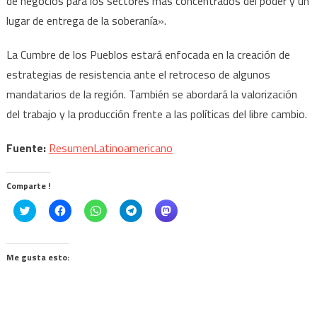
de negocios para los sectores más concentrados del poder y un
lugar de entrega de la soberanía».
La Cumbre de los Pueblos estará enfocada en la creación de
estrategias de resistencia ante el retroceso de algunos
mandatarios de la región. También se abordará la valorización
del trabajo y la producción frente a las políticas del libre cambio.
Fuente:
ResumenLatinoamericano
Comparte !
Click
Haz
Haz
Haz
Haz
to
clic
clic
clic
clic
share
para
para
para
para
on
compartir
compartir
compartir
compartir
Twitter
en
en
en
en
(Se
Facebook
WhatsApp
Telegram
Mastodon
Me gusta esto:
abre
(Se
(Se
(Se
(Se
en
abre
abre
abre
abre
una
en
en
en
en
ventana
una
una
una
una
nueva)
ventana
ventana
ventana
ventana
nueva)
nueva)
nueva)
nueva)