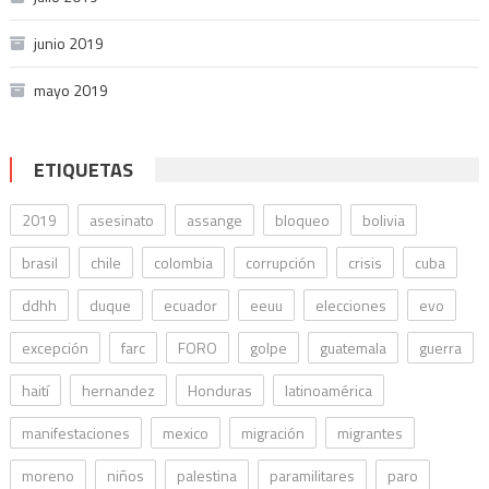
junio 2019
mayo 2019
ETIQUETAS
2019
asesinato
assange
bloqueo
bolivia
brasil
chile
colombia
corrupción
crisis
cuba
ddhh
duque
ecuador
eeuu
elecciones
evo
excepción
farc
FORO
golpe
guatemala
guerra
haití
hernandez
Honduras
latinoamérica
manifestaciones
mexico
migración
migrantes
moreno
niños
palestina
paramilitares
paro