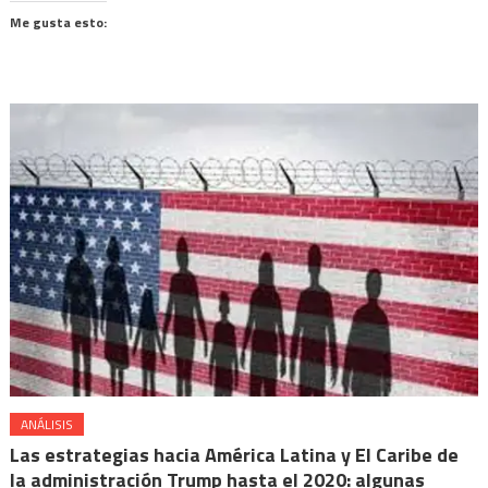
Twitter
en
en
en
en
(Se
Facebook
WhatsApp
Telegram
Mastodon
Me gusta esto:
abre
(Se
(Se
(Se
(Se
en
abre
abre
abre
abre
una
en
en
en
en
ventana
una
una
una
una
nueva)
ventana
ventana
ventana
ventana
nueva)
nueva)
nueva)
nueva)
ANÁLISIS
Las estrategias hacia América Latina y El Caribe de
la administración Trump hasta el 2020: algunas