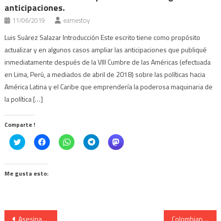
anticipaciones.
11/06/2019
eamestoy
Luis Suárez Salazar Introducción Este escrito tiene como propósito
actualizar y en algunos casos ampliar las anticipaciones que publiqué
inmediatamente después de la VIII Cumbre de las Américas (efectuada
en Lima, Perú, a mediados de abril de 2018) sobre las políticas hacia
América Latina y el Caribe que emprendería la poderosa maquinaria de
la política […]
Comparte !
Click
Haz
Haz
Haz
Haz
to
clic
clic
clic
clic
share
para
para
para
para
on
compartir
compartir
compartir
compartir
Twitter
en
en
en
en
(Se
Facebook
WhatsApp
Telegram
Mastodon
Me gusta esto:
abre
(Se
(Se
(Se
(Se
en
abre
abre
abre
abre
una
en
en
en
en
ventana
una
una
una
una
nueva)
ventana
ventana
ventana
ventana
nueva)
nueva)
nueva)
nueva)
Navegación
Asesinan en Honduras a comunicadora social de la comunidad LGTBI
Colombianos cada vez más pobres y con menos acceso a servicios básicos