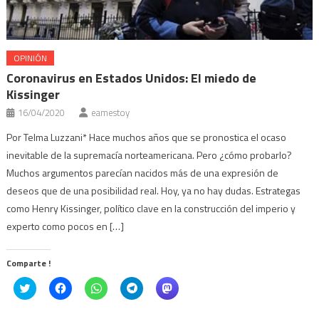
OPINIÓN
Coronavirus en Estados Unidos: El miedo de
Kissinger
16/04/2020
eamestoy
Por Telma Luzzani* Hace muchos años que se pronostica el ocaso
inevitable de la supremacía norteamericana. Pero ¿cómo probarlo?
Muchos argumentos parecían nacidos más de una expresión de
deseos que de una posibilidad real. Hoy, ya no hay dudas. Estrategas
como Henry Kissinger, político clave en la construcción del imperio y
experto como pocos en […]
Comparte !
Click
Haz
Haz
Haz
Haz
to
clic
clic
clic
clic
share
para
para
para
para
on
compartir
compartir
compartir
compartir