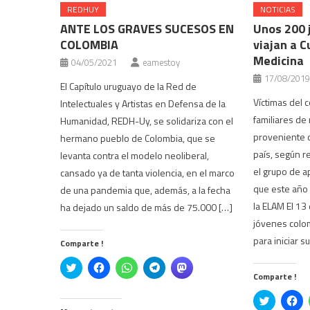
REDHUY
NOTICIAS
ANTE LOS GRAVES SUCESOS EN
Unos 200 
COLOMBIA
viajan a C
Medicina
04/05/2021
eamestoy
17/08/2019
El Capítulo uruguayo de la Red de
Víctimas del co
Intelectuales y Artistas en Defensa de la
familiares de 
Humanidad, REDH-Uy, se solidariza con el
proveniente d
hermano pueblo de Colombia, que se
país, según re
levanta contra el modelo neoliberal,
el grupo de 
cansado ya de tanta violencia, en el marco
que este año
de una pandemia que, además, a la fecha
la ELAM El 13
ha dejado un saldo de más de 75.000 […]
jóvenes colo
para iniciar s
Comparte !
Click
Haz
Haz
Haz
Haz
to
clic
clic
clic
clic
Comparte !
share
para
para
para
para
on
compartir
compartir
compartir
compartir
Click
Ha
Twitter
en
en
en
en
to
cli