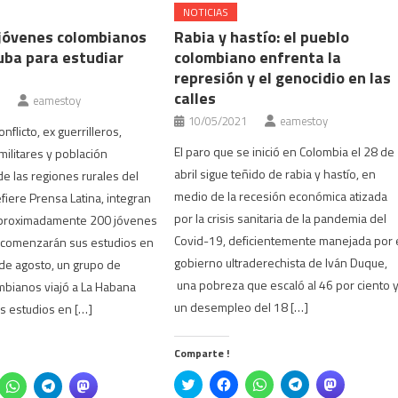
NOTICIAS
jóvenes colombianos
Rabia y hastío: el pueblo
uba para estudiar
colombiano enfrenta la
represión y el genocidio en las
calles
eamestoy
10/05/2021
eamestoy
nflicto, ex guerrilleros,
El paro que se inició en Colombia el 28 de
militares y población
abril sigue teñido de rabia y hastío, en
e las regiones rurales del
medio de la recesión económica atizada
fiere Prensa Latina, integran
por la crisis sanitaria de la pandemia del
aproximadamente 200 jóvenes
Covid-19, deficientemente manejada por 
 comenzarán sus estudios en
gobierno ultraderechista de Iván Duque,
 de agosto, un grupo de
una pobreza que escaló al 46 por ciento 
mbianos viajó a La Habana
un desempleo del 18 […]
us estudios en […]
Comparte !
Click
Haz
Haz
Haz
Haz
z
Haz
Haz
Haz
to
clic
clic
clic
clic
c
clic
clic
clic