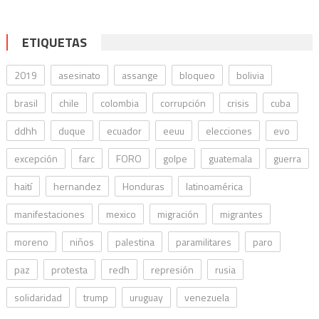
ETIQUETAS
2019
asesinato
assange
bloqueo
bolivia
brasil
chile
colombia
corrupción
crisis
cuba
ddhh
duque
ecuador
eeuu
elecciones
evo
excepción
farc
FORO
golpe
guatemala
guerra
haití
hernandez
Honduras
latinoamérica
manifestaciones
mexico
migración
migrantes
moreno
niños
palestina
paramilitares
paro
paz
protesta
redh
represión
rusia
solidaridad
trump
uruguay
venezuela