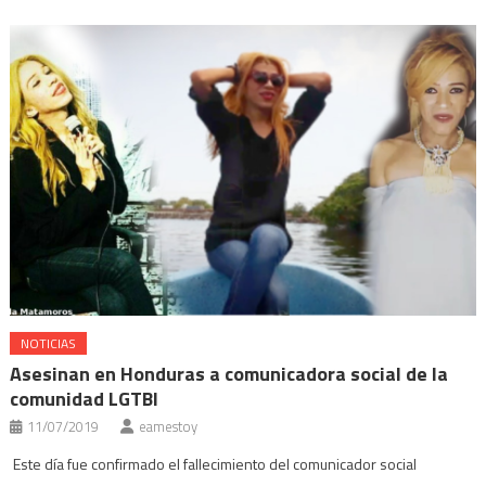
nueva)
ventana
ventana
ventana
ventana
nueva)
nueva)
nueva)
nueva)
NOTICIAS
Asesinan en Honduras a comunicadora social de la
comunidad LGTBI
11/07/2019
eamestoy
Este día fue confirmado el fallecimiento del comunicador social