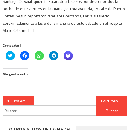
Santiago Carvajal, quien fue atacado a balazos por desconocidos la
noche de este viernes en la cuarta y quinta avenida, 15 calle de Puerto
Cortés. Según reportaron familiares cercanos, Carvajal falleció
aproximadamente a las 5 de la mañana de este sábado en el hospital
Mario Catarino […]
Comparte !
Click
Haz
Haz
Haz
Haz
to
clic
clic
clic
clic
share
para
para
para
para
on
compartir
compartir
compartir
compartir
Twitter
en
en
en
en
(Se
Facebook
WhatsApp
Telegram
Mastodon
Me gusta esto:
abre
(Se
(Se
(Se
(Se
en
abre
abre
abre
abre
una
en
en
en
en
ventana
una
una
una
una
nueva)
ventana
ventana
ventana
ventana
nueva)
nueva)
nueva)
nueva)
Navegación
Cuba empieza a decirle adiós a Donald Trump
FARC denuncia plan para matar a sus líderes
Buscar:
de
entradas
OTROS SITIOS DE LA REDH