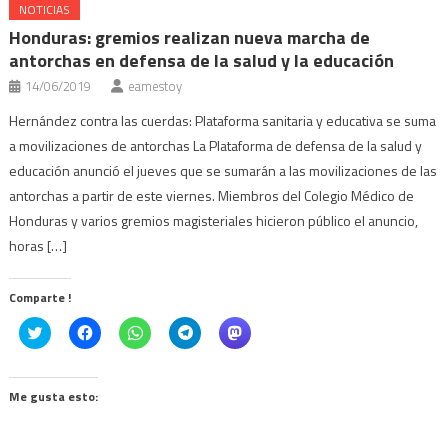
NOTICIAS
Honduras: gremios realizan nueva marcha de
antorchas en defensa de la salud y la educación
14/06/2019
eamestoy
Hernández contra las cuerdas: Plataforma sanitaria y educativa se suma
a movilizaciones de antorchas La Plataforma de defensa de la salud y
educación anunció el jueves que se sumarán a las movilizaciones de las
antorchas a partir de este viernes. Miembros del Colegio Médico de
Honduras y varios gremios magisteriales hicieron público el anuncio,
horas […]
Comparte !
Click
Haz
Haz
Haz
Haz
to
clic
clic
clic
clic
share
para
para
para
para
on
compartir
compartir
compartir
compartir
Twitter
en
en
en
en
(Se
Facebook
WhatsApp
Telegram
Mastodon
Me gusta esto:
abre
(Se
(Se
(Se
(Se
en
abre
abre
abre
abre
una
en
en
en
en
ventana
una
una
una
una