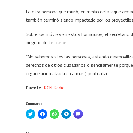
La otra persona que murió, en medio del ataque armad
también terminó siendo impactado por los proyectiles
Sobre los móviles en estos homicidios, el secretario 
ninguno de los casos.
“No sabemos si estas personas, estando desmovilizad
derechos de otros ciudadanos o sencillamente porque 
organización alzada en armas”, puntualizó.
Fuente:
RCN Radio
Comparte !
Click
Haz
Haz
Haz
Haz
to
clic
clic
clic
clic
share
para
para
para
para
on
compartir
compartir
compartir
compartir
Twitter
en
en
en
en
(Se
Facebook
WhatsApp
Telegram
Mastodon