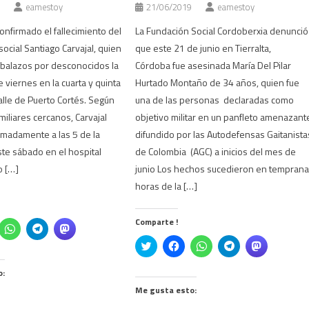
eamestoy
21/06/2019
eamestoy
onfirmado el fallecimiento del
La Fundación Social Cordoberxia denunció
ocial Santiago Carvajal, quien
que este 21 de junio en Tierralta,
 balazos por desconocidos la
Córdoba fue asesinada María Del Pilar
 viernes en la cuarta y quinta
Hurtado Montaño de 34 años, quien fue
alle de Puerto Cortés. Según
una de las personas declaradas como
miliares cercanos, Carvajal
objetivo militar en un panfleto amenazant
ximadamente a las 5 de la
difundido por las Autodefensas Gaitanista
te sábado en el hospital
de Colombia (AGC) a inicios del mes de
o […]
junio Los hechos sucedieron en tempran
horas de la […]
Comparte !
z
Haz
Haz
Haz
c
clic
clic
clic
Click
Haz
Haz
Haz
Haz
ra
para
para
para
to
clic
clic
clic
clic
mpartir
compartir
compartir
compartir
share
para
para
para
para
en
en
en
on
compartir
compartir
compartir
compartir
cebook
WhatsApp
Telegram
Mastodon
o:
Twitter
en
en
en
en
e
(Se
(Se
(Se
(Se
Facebook
WhatsApp
Telegram
Mastodon
re
abre
abre
abre
Me gusta esto:
abre
(Se
(Se
(Se
(Se
en
en
en
en
abre
abre
abre
abre
a
una
una
una