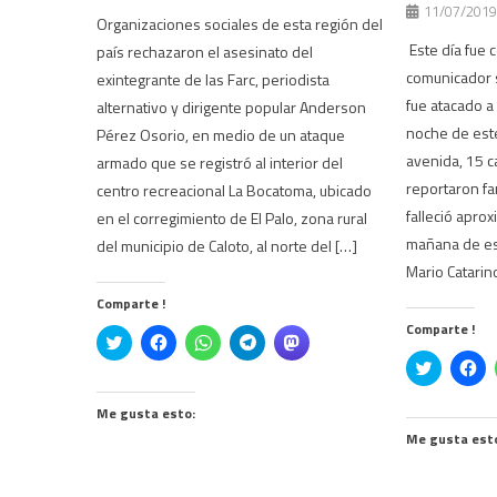
11/07/2019
Organizaciones sociales de esta región del
Este día fue c
país rechazaron el asesinato del
comunicador s
exintegrante de las Farc, periodista
fue atacado a
alternativo y dirigente popular Anderson
noche de este
Pérez Osorio, en medio de un ataque
avenida, 15 c
armado que se registró al interior del
reportaron fa
centro recreacional La Bocatoma, ubicado
falleció apro
en el corregimiento de El Palo, zona rural
mañana de es
del municipio de Caloto, al norte del […]
Mario Catarin
Comparte !
Comparte !
Click
Haz
Haz
Haz
Haz
to
clic
clic
clic
clic
Click
Ha
share
para
para
para
para
to
cli
on
compartir
compartir
compartir
compartir
share
pa
Twitter
en
en
en
en
on
co
(Se
Facebook
WhatsApp
Telegram
Mastodon
Me gusta esto:
Twitter
en
abre
(Se
(Se
(Se
(Se
(Se
Fa
Me gusta est
en
abre
abre
abre
abre
abre
(S
una
en
en
en
en
en
ab
ventana
una
una
una
una
una
en
nueva)
ventana
ventana
ventana
ventana
ventana
un